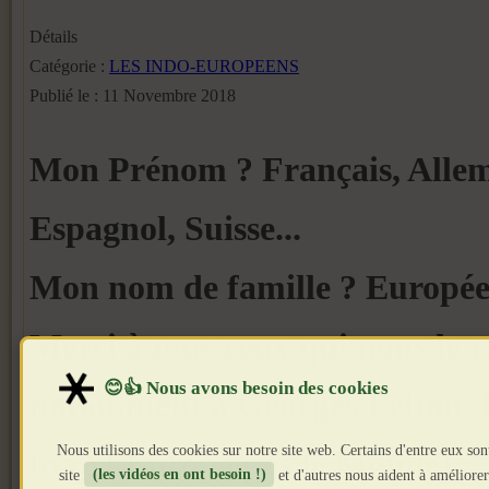
Détails
Catégorie :
LES INDO-EUROPEENS
Publié le : 11 Novembre 2018
Mon Prénom ? Français, Allema
Espagnol, Suisse...
Mon nom de famille ? Europée
Merci à tous ceux qui nous le r
notamment à Georges Felton-T
Nous utilisons des cookies sur notre site web. Certains d'entre eux so
livre l'Europe pas le Monde)
site
(les vidéos en ont besoin !)
et d'autres nous aident à améliorer 