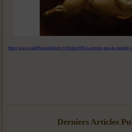
http://www.ladiffusiondulore.fr/home/669-l-europe-pas-le-monde-un