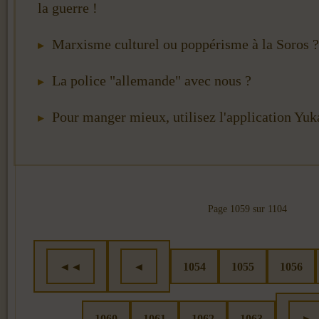
la guerre !
Marxisme culturel ou poppérisme à la Soros ?
La police "allemande" avec nous ?
Pour manger mieux, utilisez l'application Yuk
Page 1059 sur 1104
◄◄
◄
1054
1055
1056
1060
1061
1062
1063
►