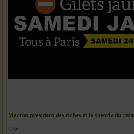
Macron président des riches et la théorie du ruis
Détails