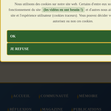
Nous utilisons des cookies sur notre site web. Certains d'entre eux so
Précédent
fonctionnement du site
(les vidéos en ont besoin !)
et d'autres nous a
site et l'expérience utilisateur (cookies traceurs). Vous pouvez décider
autorisez ou non ces cookies.
Article suivant : « Ceux qui voteront le pass-sanitaire a
sur les mains ! » Florian Philippot – Le Zoo
OK
Suivant
JE REFUSE
ACCUEIL
COMMUNAUTÉ
MÉMOIRE
RÉFLEXION
MAGAZINE
PUBLICATIONS