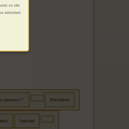
orer ce site
us autorisez
s casseurs !"
Précédent
aissy
Suivant