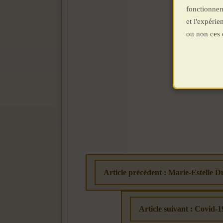
fonctionnem
et l'expéri
ou non ces 
Article précédent : Marie-Estelle Du
Article suivant : Covid-1