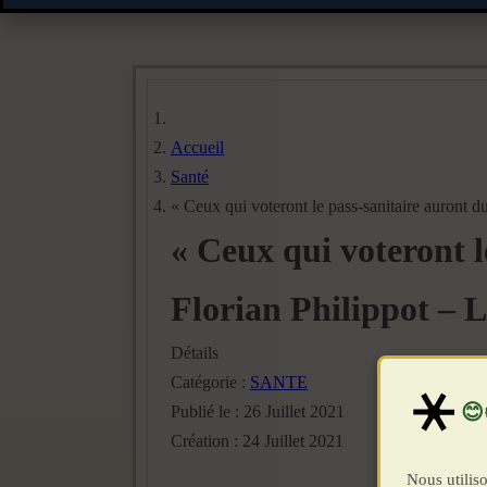
Accueil
Santé
« Ceux qui voteront le pass-sanitaire auront d
« Ceux qui voteront l
Florian Philippot –
Détails
Catégorie :
SANTE
Publié le : 26 Juillet 2021
Création : 24 Juillet 2021
Nous utiliso