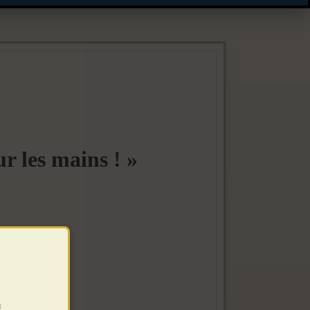
r les mains ! »
u