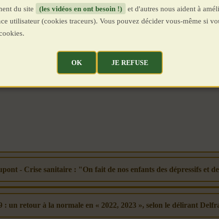
ent du site
(les vidéos en ont besoin !)
et d'autres nous aident à améli
ence utilisateur (cookies traceurs). Vous pouvez décider vous-même si vo
cookies.
OK
JE REFUSE
pont - Crise sanitaire : "On fait de nos enfants des dépressifs et de
9 : un retour à la normale en « 2022, 2023 », selon le délirant Delfr