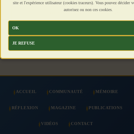
site et l'expérience utilisateur (cookies traceurs). Vous pouvez décider
Article suivant : Marie-Estelle Dupont - Crise sanitaire : 
autorisez ou non ces cookies.
enfants des dépressifs et des casseurs !"
Suivant
OK
JE REFUSE
ACCUEIL
COMMUNAUTÉ
MÉMOIRE
RÉFLEXION
MAGAZINE
PUBLICATIONS
VIDÉOS
CONTACT