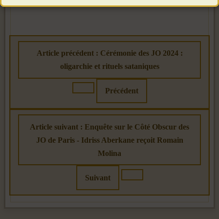
Article précédent : Cérémonie des JO 2024 :
oligarchie et rituels sataniques
Précédent
Article suivant : Enquête sur le Côté Obscur des
JO de Paris - Idriss Aberkane reçoit Romain
Molina
Suivant