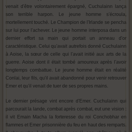
venait d'être volontairement épargné, Cuchulainn lança
son terrible harpon. Le jeune homme s'écroula,
mortellement touché. Le Champion de l'Irlande se pencha
sur lui pour l'achever. Le jeune homme interposa dans un
dernier effort sa main qui portait un anneau d'or
caractéristique. Celui qu'avait autrefois donné Cuchulainn
à Aoise, la sœur de celle qui l'avait initié aux arts de la
guerre. Aoise dont il était tombé amoureux après l'avoir
longtemps combattue. Le jeune homme était en réalité
Conlai, leur fils, qu'il avait abandonné pour venir retrouver
Emer et qu'il venait de tuer de ses propres mains.
Le dernier présage vint encore d'Emer. Cuchulainn qui
parcourait la lande, combat après combat, eut une vision :
il vit Emain Macha la forteresse du roi Conchobhar en
flammes et Emer prisonnière du feu en haut des remparts.