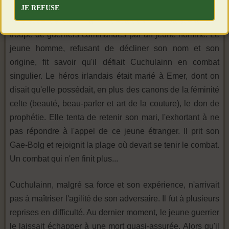
Champion de l'Irlande. Non loin de Dun Dealgan, la
JE REFUSE
forteresse de Cuchulainn, débarqua d'un vaisseau une
troupe de guerriers commandés par un jeune homme. Le
jeune homme, refusant de décliner son nom et son
origine, fit savoir qu'il défiait Cuchulainn en combat
singulier. Le héros irlandais était marié à Emer, dont on
disait qu'elle possédait, en plus des canons de la féminité
celte (beauté, beau-parler et art de la couture), le don de
prophétie. Elle tenta de retenir son mari, l'exhortant à ne
pas répondre à l'appel de ce jeune étranger. Il prit son
Gae-Bolg et rejoignit la plage où devait se tenir le combat.
Un combat qui n'en finit plus...
Cuchulainn, malgré sa force et son expérience, n'arrivait
pas à maîtriser l'agilité de son adversaire. Il fut à plusieurs
reprises en difficulté. Au dernier moment, le jeune guerrier
le laissait échapper à une mort quasi-assurée. Alors qu'il