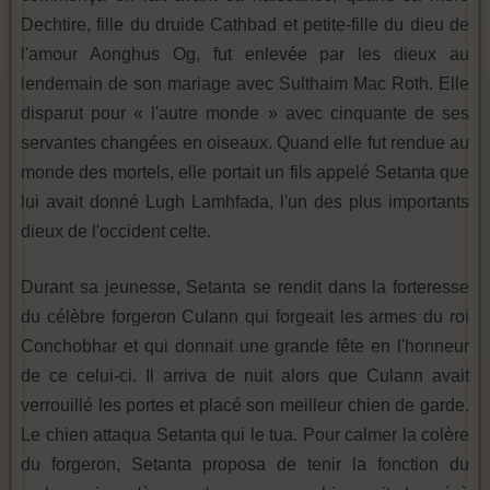
Dechtire, fille du druide Cathbad et petite-fille du dieu de
l'amour Aonghus Og, fut enlevée par les dieux au
lendemain de son mariage avec Sulthaim Mac Roth. Elle
disparut pour « l'autre monde » avec cinquante de ses
servantes changées en oiseaux. Quand elle fut rendue au
monde des mortels, elle portait un fils appelé Setanta que
lui avait donné Lugh Lamhfada, l'un des plus importants
dieux de l'occident celte.
Durant sa jeunesse, Setanta se rendit dans la forteresse
du célèbre forgeron Culann qui forgeait les armes du roi
Conchobhar et qui donnait une grande fête en l'honneur
de ce celui-ci. Il arriva de nuit alors que Culann avait
verrouillé les portes et placé son meilleur chien de garde.
Le chien attaqua Setanta qui le tua. Pour calmer la colère
du forgeron, Setanta proposa de tenir la fonction du