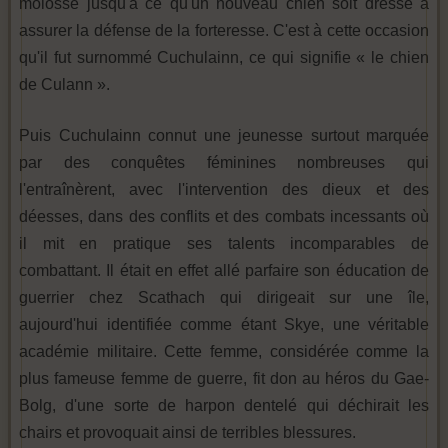
molosse jusqu'à ce qu'un nouveau chien soit dressé à
assurer la défense de la forteresse. C'est à cette occasion
qu'il fut surnommé Cuchulainn, ce qui signifie « le chien
de Culann ».
Puis Cuchulainn connut une jeunesse surtout marquée
par des conquêtes féminines nombreuses qui
l'entraînèrent, avec l'intervention des dieux et des
déesses, dans des conflits et des combats incessants où
il mit en pratique ses talents incomparables de
combattant. Il était en effet allé parfaire son éducation de
guerrier chez Scathach qui dirigeait sur une île,
aujourd'hui identifiée comme étant Skye, une véritable
académie militaire. Cette femme, considérée comme la
plus fameuse femme de guerre, fit don au héros du Gae-
Bolg, d'une sorte de harpon dentelé qui déchirait les
chairs et provoquait ainsi de terribles blessures.