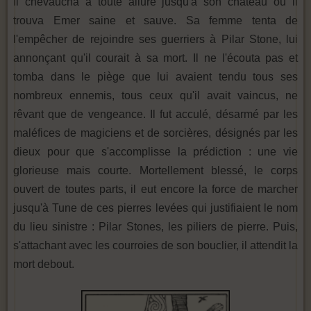
Il chevaucha à toute allure jusqu'à son château où il
trouva Emer saine et sauve. Sa femme tenta de
l'empêcher de rejoindre ses guerriers à Pilar Stone, lui
annonçant qu'il courait à sa mort. Il ne l'écouta pas et
tomba dans le piège que lui avaient tendu tous ses
nombreux ennemis, tous ceux qu'il avait vaincus, ne
rêvant que de vengeance. Il fut acculé, désarmé par les
maléfices de magiciens et de sorcières, désignés par les
dieux pour que s'accomplisse la prédiction : une vie
glorieuse mais courte. Mortellement blessé, le corps
ouvert de toutes parts, il eut encore la force de marcher
jusqu'à Tune de ces pierres levées qui justifiaient le nom
du lieu sinistre : Pilar Stones, les piliers de pierre. Puis,
s'attachant avec les courroies de son bouclier, il attendit la
mort debout.