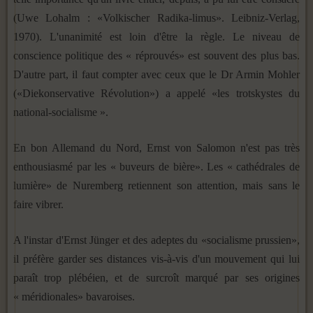
(Uwe Lohalm : «Volkischer Radika-limus». Leibniz-Verlag,
1970). L'unanimité est loin d'être la règle. Le niveau de
conscience politique des « réprouvés» est souvent des plus bas.
D'autre part, il faut compter avec ceux que le Dr Armin Mohler
(«Diekonservative Révolution») a appelé «les trotskystes du
national-socialisme ».
En bon Allemand du Nord, Ernst von Salomon n'est pas très
enthousiasmé par les « buveurs de bière». Les « cathédrales de
lumière» de Nuremberg retiennent son attention, mais sans le
faire vibrer.
A l'instar d'Ernst Jünger et des adeptes du «socialisme prussien»,
il préfère garder ses distances vis-à-vis d'un mouvement qui lui
paraît trop plébéien, et de surcroît marqué par ses origines
« méridionales» bavaroises.