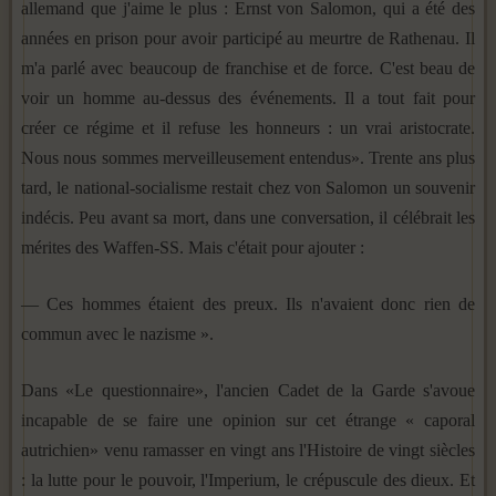
allemand que j'aime le plus : Ernst von Salomon, qui a été des
années en prison pour avoir participé au meurtre de Rathenau. Il
m'a parlé avec beaucoup de franchise et de force. C'est beau de
voir un homme au-dessus des événements. Il a tout fait pour
créer ce régime et il refuse les honneurs : un vrai aristocrate.
Nous nous sommes merveilleusement entendus». Trente ans plus
tard, le national-socialisme restait chez von Salomon un souvenir
indécis. Peu avant sa mort, dans une conversation, il célébrait les
mérites des Waffen-SS. Mais c'était pour ajouter :
— Ces hommes étaient des preux. Ils n'avaient donc rien de
commun avec le nazisme ».
Dans «Le questionnaire», l'ancien Cadet de la Garde s'avoue
incapable de se faire une opinion sur cet étrange « caporal
autrichien» venu ramasser en vingt ans l'Histoire de vingt siècles
: la lutte pour le pouvoir, l'Imperium, le crépuscule des dieux. Et