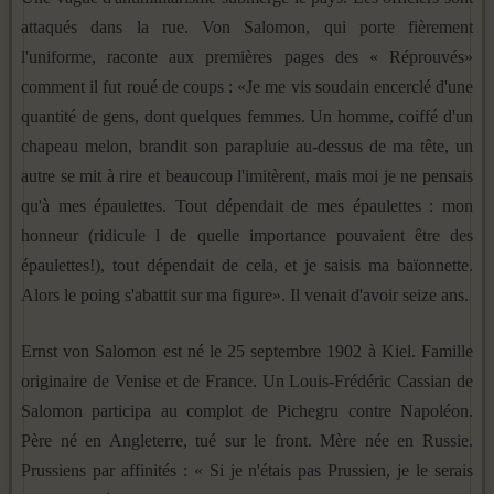
attaqués dans la rue. Von Salomon, qui porte fièrement
l'uniforme, raconte aux premières pages des « Réprouvés»
comment il fut roué de coups : «Je me vis soudain encerclé d'une
quantité de gens, dont quelques femmes. Un homme, coiffé d'un
chapeau melon, brandit son parapluie au-dessus de ma tête, un
autre se mit à rire et beaucoup l'imitèrent, mais moi je ne pensais
qu'à mes épaulettes. Tout dépendait de mes épaulettes : mon
honneur (ridicule l de quelle importance pouvaient être des
épaulettes!), tout dépendait de cela, et je saisis ma baïonnette.
Alors le poing s'abattit sur ma figure». Il venait d'avoir seize ans.
Ernst von Salomon est né le 25 septembre 1902 à Kiel. Famille
originaire de Venise et de France. Un Louis-Frédéric Cassian de
Salomon participa au complot de Pichegru contre Napoléon.
Père né en Angleterre, tué sur le front. Mère née en Russie.
Prussiens par affinités : « Si je n'étais pas Prussien, je le serais