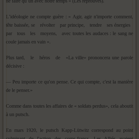
ne faire qu’un avec notre temps » (Les réprouvés).
L’idéologie ne compte guère : « Agir, agir n'importe comment,
tête baissée, se révolter par principe, tendre ses énergies
par tous les moyens, avec toutes les audaces : le sang ne
coule jamais en vain ».
Plus tard, le héros de «La ville» prononcera une parole
décisive :
— Peu importe ce qu'on pense. Ce qui compte, c'est la manière
de le penser.»
Comme dans toutes les affaires de « soldats perdus», cela aboutit
à un putsch.
En mars 1920, le putsch Kapp-Lütwitz correspond au point
culminant de l'action des corps-francs. Les Alliés avaient