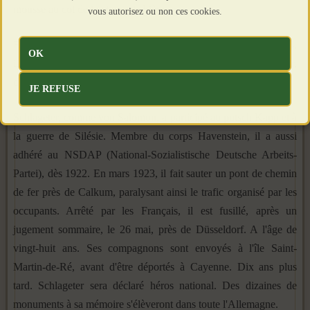
mousse au col de la chope de bière.»
vous autorisez ou non ces cookies.
En 1921, les corps-francs se battent en Haute-Silésie. En 1923,
OK
ils animent le mouvement de résistance à l'occupation de la Ruhr,
dont Léo Schlageter devient le symbole.
JE REFUSE
Schlageter, comme von Salomon, a participé au putsch Kapp et à
la guerre de Silésie. Membre du corps Havenstein, il a aussi
adhéré au NSDAP (National-Sozialistische Deutsche Arbeits-
Partei), dès 1922. En mars 1923, il fait sauter un pont de chemin
de fer près de Calkum, paralysant ainsi le trafic organisé par les
occupants. Arrêté par les Français, il est fusillé, après un
jugement sommaire, le 26 mai, près de Düsseldorf. A l'âge de
vingt-huit ans. Ses compagnons sont envoyés à l'île Saint-
Martin-de-Ré, avant d'être déportés à Cayenne. Dix ans plus
tard. Schlageter sera déclaré héros national. Des dizaines de
monuments à sa mémoire s'élèveront dans toute l'Allemagne.