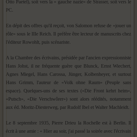
Otto Paetel), soit vers la « gauche nazie» de Strasser, soit vers le
PC.
En dépit des offres qu'il reçoit, von Salomon refuse de «jouer un
rôle» sous le IIIe Reich. Il préfère être lecteur de manuscrits chez
l'éditeur Rowohlt, puis scénariste.
A la Chambre des écrivains, présidée par l'ancien expressionniste
Hans Johst, il ne fréquente guère que Blunck, Ernst Wiechert,
Agnes Miegel, Hans Carossa, Jünger, Kolbenheyer, et surtout
Hans Grimm, l'auteur de «Volk ohne Raum» (Peuple sans
espace). Quelques-uns de ses textes («Die Front kehrt heim»,
«Putsch», «Die Verschwôrer») sont alors réédités, notamment
aux éd. Moritz-Diesterweg, par Rudolf Ibel et Walter Machleidt.
Le 8 septembre 1935, Pierre Drieu la Rochelle est à Berlin. Il
écrit à une amie : « Hier au soir, j'ai passé la soirée avec l'écrivain