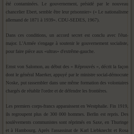
été contaminées. Le gouvernement, présidé par le nouveau
chancelier Ebert, semble être leur prisonnier» (« Le nationalisme
allemand de 1871 à 1939». CDU-SEDES, 1967).
Dans ces conditions, un accord secret est conclu avec l'état-
major. L'Armée s'engage à soutenir le gouvernement socialiste,
pour faire pièce aux «ultras» d'extrême-gauche.
Ernst von Salomon, au début des « Réprouvés », décrit la façon
dont le général Maerker, appuyé par le ministre social-démocrate
Noske, put rassembler dans une même formation des volontaires
chargés de rétablir l'ordre et de défendre les frontières.
Les premiers corps-francs apparaissent en Westphalie. Fin 1919,
ils regroupent plus de 300 000 hommes. Berlin est repris. Des
soulèvements communistes sont réprimés en Saxe, en Thuringe
et à Hambourg. Après l'assassinat de Karl Liebknecht et Rosa