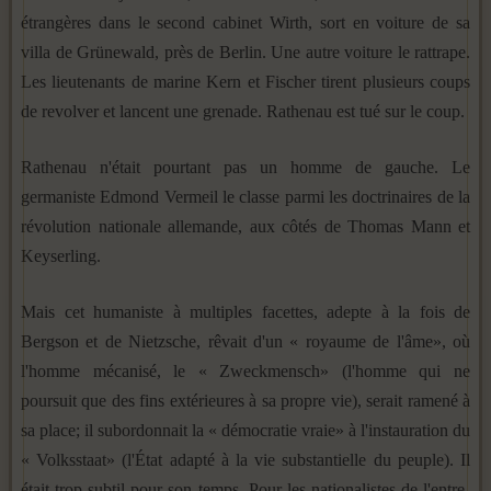
étrangères dans le second cabinet Wirth, sort en voiture de sa
villa de Grünewald, près de Berlin. Une autre voiture le rattrape.
Les lieutenants de marine Kern et Fischer tirent plusieurs coups
de revolver et lancent une grenade. Rathenau est tué sur le coup.
Rathenau n'était pourtant pas un homme de gauche. Le
germaniste Edmond Vermeil le classe parmi les doctrinaires de la
révolution nationale allemande, aux côtés de Thomas Mann et
Keyserling.
Mais cet humaniste à multiples facettes, adepte à la fois de
Bergson et de Nietzsche, rêvait d'un « royaume de l'âme», où
l'homme mécanisé, le « Zweckmensch» (l'homme qui ne
poursuit que des fins extérieures à sa propre vie), serait ramené à
sa place; il subordonnait la « démocratie vraie» à l'instauration du
« Volksstaat» (l'État adapté à la vie substantielle du peuple). Il
était trop subtil pour son temps. Pour les nationalistes de l'entre-