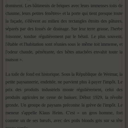
dominent. Les bâtiments de briques avec leurs immenses toits de
chaume, leurs petites fenêtres» et la porte qui tient presque toute
la façade, s'élèvent au milieu des rectangles étroits des pâtures,
séparés par des fossés de drainage. Sur leur terre grasse, l'herbe
foisonne, tondue régulièrement par le bétail. Le plus souvent,
l'étable et l'habitation sont réunies sous le même toit immense, et
l'odeur chaude, pénétrante, des bêtes attachées envahit toute la
maison ».
La toile de fond est historique. Sous la République de Weimar, la
petite paysannerie, endettée, ne parvient plus à payer l'impôt. Le
prix des produits industriels monte régulièrement, celui des
produits agricoles ne cesse de baisser. Début 1929, la révolte
gronde. Un groupe de paysans préconise la grève de l'impôt. Le
meneur s'appelle Klaus Heim. C'est « un gros homme, fort
comme un de ses bœufs, avec des poils blonds gris sur sa tête