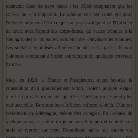
maintenir dans les pays baltes : les Alliés craignaient que les
Russes ne s'en emparent. Le général von der Goltz eut alors
l'idée de rattraper à l'Est ce que son pays avait perdu à l'Ouest, et
de créer, avec l'appui des corps-francs, de vastes colonies à la
fois agricoles et militaires, souvenir des chevaliers teutoniques.
Les soldats démobilisés affluèrent bientôt. « La patrie, dit von
Salomon, continuait à brûler sourdement en quelques cerveaux
hardis».
Mais, en 1920, la France et l'Angleterre, ayant favorisé la
constitution d'un gouvernement letton, croient pouvoir exiger
que les corps-francs soient rapatriés. Décision on ne peut plus
mal accueillie. Bon nombre d'officiers refusent d'obéir. D'autres
reviennent en Allemagne, mécontents et aigris. En l'espace de
quelques mois, la colère du jeune von Salomon et celle de ses
amis se reporte sur cette République qu'ils ont sauvée du