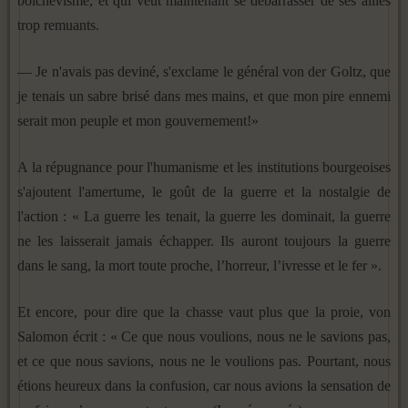
bolchevisme, et qui veut maintenant se débarrasser de ses alliés
trop remuants.
— Je n'avais pas deviné, s'exclame le général von der Goltz, que
je tenais un sabre brisé dans mes mains, et que mon pire ennemi
serait mon peuple et mon gouvernement!»
A la répugnance pour l'humanisme et les institutions bourgeoises
s'ajoutent l'amertume, le goût de la guerre et la nostalgie de
l'action : « La guerre les tenait, la guerre les dominait, la guerre
ne les laisserait jamais échapper. Ils auront toujours la guerre
dans le sang, la mort toute proche, l’horreur, l’ivresse et le fer ».
Et encore, pour dire que la chasse vaut plus que la proie, von
Salomon écrit : « Ce que nous voulions, nous ne le savions pas,
et ce que nous savions, nous ne le voulions pas. Pourtant, nous
étions heureux dans la confusion, car nous avions la sensation de