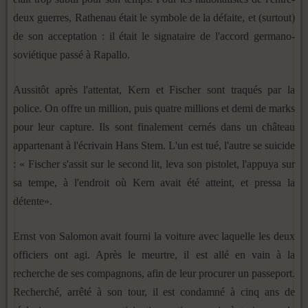
deux guerres, Rathenau était le symbole de la défaite, et (surtout)
de son acceptation : il était le signataire de l'accord germano-
soviétique passé à Rapallo.
Aussitôt après l'attentat, Kern et Fischer sont traqués par la
police. On offre un million, puis quatre millions et demi de marks
pour leur capture. Ils sont finalement cernés dans un château
appartenant à l'écrivain Hans Stem. L'un est tué, l'autre se suicide
: « Fischer s'assit sur le second lit, leva son pistolet, l'appuya sur
sa tempe, à l'endroit où Kern avait été atteint, et pressa la
détente».
Ernst von Salomon avait fourni la voiture avec laquelle les deux
officiers ont agi. Après le meurtre, il est allé en vain à la
recherche de ses compagnons, afin de leur procurer un passeport.
Recherché, arrêté à son tour, il est condamné à cinq ans de