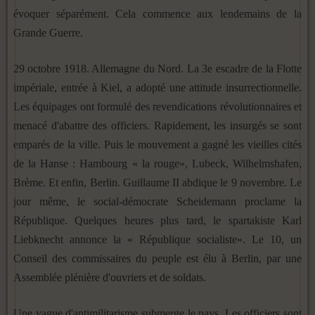
évoquer séparément. Cela commence aux lendemains de la
Grande Guerre.
29 octobre 1918. Allemagne du Nord. La 3e escadre de la Flotte
impériale, entrée à Kiel, a adopté une attitude insurrectionnelle.
Les équipages ont formulé des revendications révolutionnaires et
menacé d'abattre des officiers. Rapidement, les insurgés se sont
emparés de la ville. Puis le mouvement a gagné les vieilles cités
de la Hanse : Hambourg « la rouge», Lubeck, Wilhelmshafen,
Brème. Et enfin, Berlin. Guillaume II abdique le 9 novembre. Le
jour même, le social-démocrate Scheidemann proclame la
République. Quelques heures plus tard, le spartakiste Karl
Liebknecht annonce la « République socialiste». Le 10, un
Conseil des commissaires du peuple est élu à Berlin, par une
Assemblée plénière d'ouvriers et de soldats.
Une vague d'antimilitarisme submerge le pays. Les officiers sont