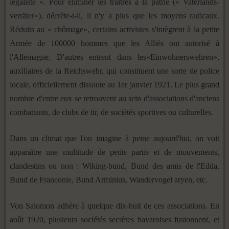
légaliste ». Pour éliminer les traîtres à la patrie (« Vaterlands-
verräter»), décrète-t-il, il n'y a plus que les moyens radicaux.
Réduits au « chômage», certains activistes s'intègrent à la petite
Armée de 100000 hommes que les Alliés ont autorisé à
l'Allemagne. D'autres entrent dans les«Einwohnerswehren»,
auxiliaires de la Reichswehr, qui constituent une sorte de police
locale, officiellement dissoute au 1er janvier 1921. Le plus grand
nombre d'entre eux se retrouvent au sein d'associations d'anciens
combattants, de clubs de tir, de sociétés sportives ou culturelles.
Dans un climat que l'on imagine à peine aujourd'hui, on voit
apparaître une multitude de petits partis et de mouvements,
clandestins ou non : Wiking-bund, Bund des amis de l'Edda,
Bund de Franconie, Bund Arminius, Wandervogel aryen, etc.
Von Salomon adhère à quelque dix-huit de ces associations. En
août 1920, plusieurs sociétés secrètes bavaroises fusionnent, et