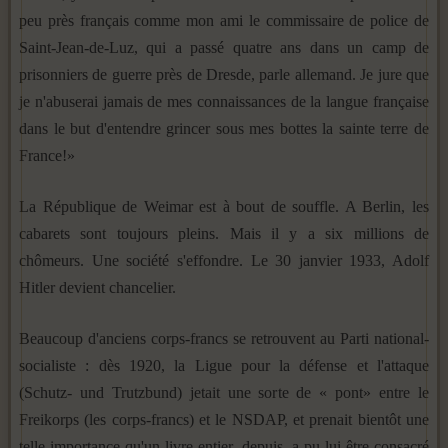
peu près français comme mon ami le commissaire de police de
Saint-Jean-de-Luz, qui a passé quatre ans dans un camp de
prisonniers de guerre près de Dresde, parle allemand. Je jure que
je n'abuserai jamais de mes connaissances de la langue française
dans le but d'entendre grincer sous mes bottes la sainte terre de
France!»
La République de Weimar est à bout de souffle. A Berlin, les
cabarets sont toujours pleins. Mais il y a six millions de
chômeurs. Une société s'effondre. Le 30 janvier 1933, Adolf
Hitler devient chancelier.
Beaucoup d'anciens corps-francs se retrouvent au Parti national-
socialiste : dès 1920, la Ligue pour la défense et l'attaque
(Schutz- und Trutzbund) jetait une sorte de « pont» entre le
Freikorps (les corps-francs) et le NSDAP, et prenait bientôt une
telle importance qu'un livre entier, depuis, a pu lui être consacré