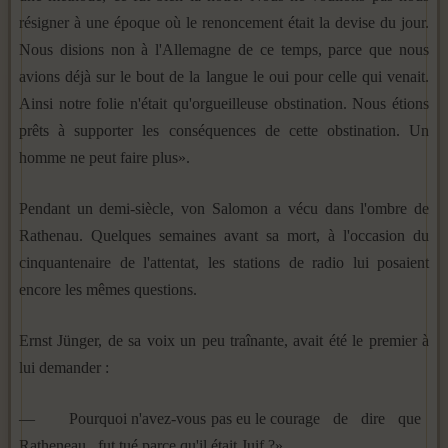
résigner à une époque où le renoncement était la devise du jour.
Nous disions non à l'Allemagne de ce temps, parce que nous
avions déjà sur le bout de la langue le oui pour celle qui venait.
Ainsi notre folie n'était qu'orgueilleuse obstination. Nous étions
prêts à supporter les conséquences de cette obstination. Un
homme ne peut faire plus».
Pendant un demi-siècle, von Salomon a vécu dans l'ombre de
Rathenau. Quelques semaines avant sa mort, à l'occasion du
cinquantenaire de l'attentat, les stations de radio lui posaient
encore les mêmes questions.
Ernst Jünger, de sa voix un peu traînante, avait été le premier à
lui demander :
— Pourquoi n'avez-vous pas eu le courage de dire que
Ratheneau fut tué parce qu'il était Juif ?»