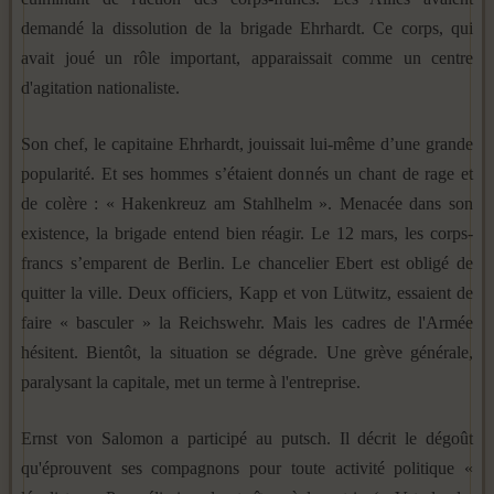
demandé la dissolution de la brigade Ehrhardt. Ce corps, qui
avait joué un rôle important, apparaissait comme un centre
d'agitation nationaliste.
Son chef, le capitaine Ehrhardt, jouissait lui-même d’une grande
popularité. Et ses hommes s’étaient donnés un chant de rage et
de colère : « Hakenkreuz am Stahlhelm ». Menacée dans son
existence, la brigade entend bien réagir. Le 12 mars, les corps-
francs s’emparent de Berlin. Le chancelier Ebert est obligé de
quitter la ville. Deux officiers, Kapp et von Lütwitz, essaient de
faire « basculer » la Reichswehr. Mais les cadres de l'Armée
hésitent. Bientôt, la situation se dégrade. Une grève générale,
paralysant la capitale, met un terme à l'entreprise.
Ernst von Salomon a participé au putsch. Il décrit le dégoût
qu'éprouvent ses compagnons pour toute activité politique «