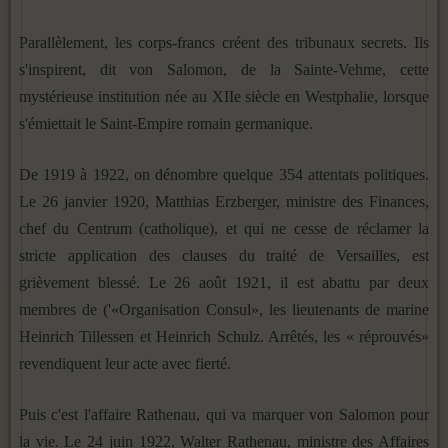
Parallèlement, les corps-francs créent des tribunaux secrets. Ils
s'inspirent, dit von Salomon, de la Sainte-Vehme, cette
mystérieuse institution née au XIIe siècle en Westphalie, lorsque
s'émiettait le Saint-Empire romain germanique.
De 1919 à 1922, on dénombre quelque 354 attentats politiques.
Le 26 janvier 1920, Matthias Erzberger, ministre des Finances,
chef du Centrum (catholique), et qui ne cesse de réclamer la
stricte application des clauses du traité de Versailles, est
grièvement blessé. Le 26 août 1921, il est abattu par deux
membres de ('«Organisation Consul», les lieutenants de marine
Heinrich Tillessen et Heinrich Schulz. Arrêtés, les « réprouvés»
revendiquent leur acte avec fierté.
Puis c'est l'affaire Rathenau, qui va marquer von Salomon pour
la vie. Le 24 juin 1922, Walter Rathenau, ministre des Affaires