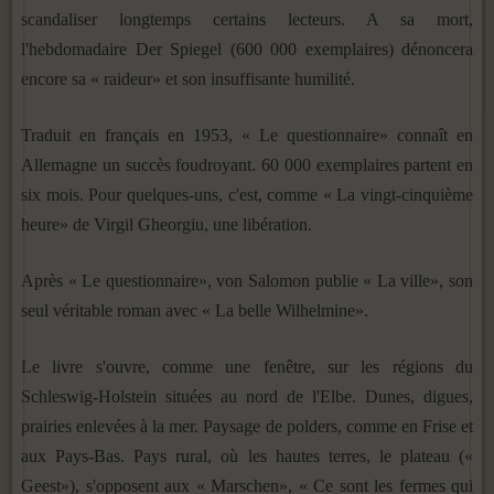
scandaliser longtemps certains lecteurs. A sa mort,
l'hebdomadaire Der Spiegel (600 000 exemplaires) dénoncera
encore sa « raideur» et son insuffisante humilité.
Traduit en français en 1953, « Le questionnaire» connaît en
Allemagne un succès foudroyant. 60 000 exemplaires partent en
six mois. Pour quelques-uns, c'est, comme « La vingt-cinquième
heure» de Virgil Gheorgiu, une libération.
Après « Le questionnaire», von Salomon publie « La ville», son
seul véritable roman avec « La belle Wilhelmine».
Le livre s'ouvre, comme une fenêtre, sur les régions du
Schleswig-Holstein situées au nord de l'Elbe. Dunes, digues,
prairies enlevées à la mer. Paysage de polders, comme en Frise et
aux Pays-Bas. Pays rural, où les hautes terres, le plateau («
Geest»), s'opposent aux « Marschen», « Ce sont les fermes qui