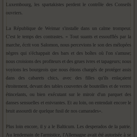
Luxembourg, les spartakistes perdent le contrôle des Conseils
ouvriers.
La République de Weimar s'installe dans un calme trompeur.
C'est le temps des contrastes. « Tout suants et essoufflés par la
marche, écrit von Salomon, nous percevions le son des mélopées
nègres qui s'échappait des bars et des boîtes où l'on s'amuse;
nous croisions des profiteurs et des grues ivres et tapageurs; nous
voyions les bourgeois que nous étions chargés de protéger assis
dans des cabarets chics, avec des filles qu'ils enlaçaient
étroitement, devant des tables couvertes de bouteilles et de verres
étincelants, ou bien exécutant sur le miroir d'un parquet des
danses sensuelles et enivrantes. Et au loin, on entendait encore le
bruit assourdi de quelque fusil de nos camarades».
Plus loin encore, il y a le Balticum. Les desperados de la patrie.
Au lendemain de l'armistice, l'Allemagne avait été autorisée à se