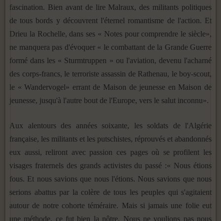
fascination. Bien avant de lire Malraux, des militants politiques
de tous bords y découvrent l'éternel romantisme de l'action. Et
Drieu la Rochelle, dans ses « Notes pour comprendre le siècle»,
ne manquera pas d'évoquer « le combattant de la Grande Guerre
formé dans les « Sturmtruppen » ou l'aviation, devenu l'acharné
des corps-francs, le terroriste assassin de Rathenau, le boy-scout,
le « Wandervogel» errant de Maison de jeunesse en Maison de
jeunesse, jusqu'à l'autre bout de l'Europe, vers le salut inconnu».
Aux alentours des années soixante, les soldats de l'Algérie
française, les militants et les putschistes, réprouvés et abandonnés
eux aussi, reliront avec passion ces pages où se profilent les
visages fraternels des grands activistes du passé :« Nous étions
fous. Et nous savions que nous l'étions. Nous savions que nous
serions abattus par la colère de tous les peuples qui s'agitaient
autour de notre cohorte téméraire. Mais si jamais une folie eut
une méthode, ce fut bien la nôtre. Nous ne voulions pas nous