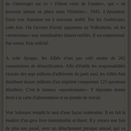
de s'interroger sur ce « Führer venu de l'ombre», qui « ne
trouvera jamais sa place dans l'Histoire». 1945. L'épuration.
Ernst von Salomon est à nouveau arrêté. Par les Américains,
cette fois. On l'accuse d'avoir appartenu au Volkssturm, où les
«territoriaux» non mobilisables étaient enrôlés. Il est emprisonné.
Par erreur. Puis relâché.
A cette époque, les Alliés n'ont pas créé moins de 262
commissions de dénazification. Afin d'établir les responsabilités
exactes des sept millions d'adhérents du parti nazi, les Alliés font
distribuer douze millions d'un imprimé comportant 125 questions
détaillées. C'est le fameux «questionnaire». Y répondre donne
droit à la carte d'alimentation et au permis de travail.
Von Salomon remplit le sien d'une façon inattendue. Il en fait la
matière d'un gros livre interminable et disert. Il y retrace une fois
de plus son passé, avec un détachement presque amusé, qui va