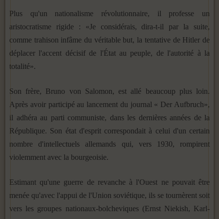
Plus qu'un nationalisme révolutionnaire, il professe un
aristocratisme rigide : «Je considérais, dira-t-il par la suite,
comme trahison infâme du véritable but, la tentative de Hitler de
déplacer l'accent décisif de l'État au peuple, de l'autorité à la
totalité».
Son frère, Bruno von Salomon, est allé beaucoup plus loin.
Après avoir participé au lancement du journal « Der Aufbruch»,
il adhéra au parti communiste, dans les dernières années de la
République. Son état d'esprit correspondait à celui d'un certain
nombre d'intellectuels allemands qui, vers 1930, rompirent
violemment avec la bourgeoisie.
Estimant qu'une guerre de revanche à l'Ouest ne pouvait être
menée qu'avec l'appui de l'Union soviétique, ils se tournèrent soit
vers les groupes nationaux-bolcheviques (Ernst Niekish, Karl-