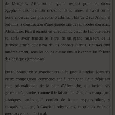
de Memphis. Affichant un grand respect pour les dieux
égyptiens, faisant rebâtir des sanctuaires ruinés, il s'assit sur le
trône ancestral des pharaons. S'affirmant fils de Zeus-Amon, il
ordonna la construction d'une grande cité devant porter son nom,
Alexandrie. Puis il repartit en direction du cœur de l'empire perse
et, après avoir franchi le Tigre, fit un grand massacre de la
dernière armée qu'essaya de lui opposer Darius. Celui-ci finit
misérablement, sous les coups d'assassins. Alexandre lui fît faire
des obsèques grandioses.
Puis il poursuivit sa marche vers l'Est, jusqu'à l'Indus. Mais ses
vieux compagnons commençaient à rechigner. Leur déplaisait
cette orientalisation de la cour d'Alexandre, qui incitait ses
généraux à prendre, comme il le faisait lui-même, des compagnes
asiatiques, tandis qu'il confiait de hautes responsabilités, y
compris militaires, à d'anciens adversaires, ce que les vétérans
grecs acceptaient fort mal.