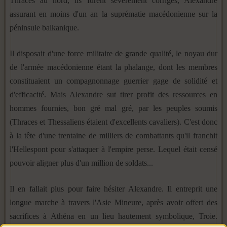
Thraces au nord, ils furent sévèrement corrigés, Alexandre
assurant en moins d'un an la suprématie macédonienne sur la
péninsule balkanique.
Il disposait d'une force militaire de grande qualité, le noyau dur
de l'armée macédonienne étant la phalange, dont les membres
constituaient un compagnonnage guerrier gage de solidité et
d'efficacité. Mais Alexandre sut tirer profit des ressources en
hommes fournies, bon gré mal gré, par les peuples soumis
(Thraces et Thessaliens étaient d'excellents cavaliers). C'est donc
à la tête d'une trentaine de milliers de combattants qu'il franchit
l'Hellespont pour s'attaquer à l'empire perse. Lequel était censé
pouvoir aligner plus d'un million de soldats...
Il en fallait plus pour faire hésiter Alexandre. Il entreprit une
longue marche à travers l'Asie Mineure, après avoir offert des
sacrifices à Athéna en un lieu hautement symbolique, Troie.