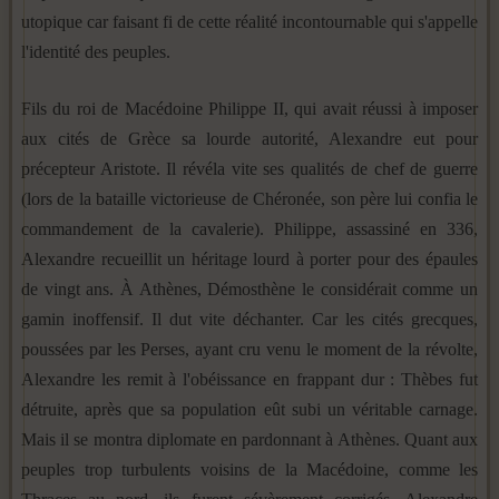
utopique car faisant fi de cette réalité incontournable qui s'appelle
l'identité des peuples.
Fils du roi de Macédoine Philippe II, qui avait réussi à imposer
aux cités de Grèce sa lourde autorité, Alexandre eut pour
précepteur Aristote. Il révéla vite ses qualités de chef de guerre
(lors de la bataille victorieuse de Chéronée, son père lui confia le
commandement de la cavalerie). Philippe, assassiné en 336,
Alexandre recueillit un héritage lourd à porter pour des épaules
de vingt ans. À Athènes, Démosthène le considérait comme un
gamin inoffensif. Il dut vite déchanter. Car les cités grecques,
poussées par les Perses, ayant cru venu le moment de la révolte,
Alexandre les remit à l'obéissance en frappant dur : Thèbes fut
détruite, après que sa population eût subi un véritable carnage.
Mais il se montra diplomate en pardonnant à Athènes. Quant aux
peuples trop turbulents voisins de la Macédoine, comme les