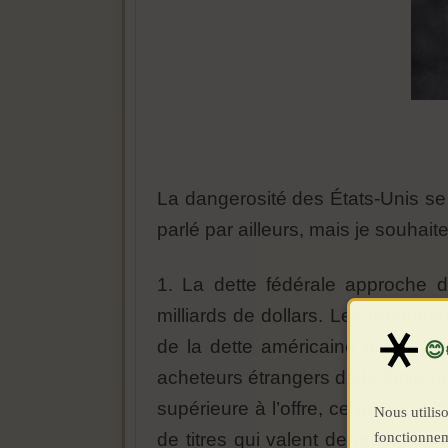
La dangerosité des États-Unis se p
parlé par ailleurs, mais je souhait
1. La dette fédérale approche d
milliards de dollars. Les rendeme
de la dette américaine est la p
acheteurs étrangers de la dette a
supérieure à l’offre, ce qui rend
Nous utiliso
fonctionnem
de titres qui valent de moins en 