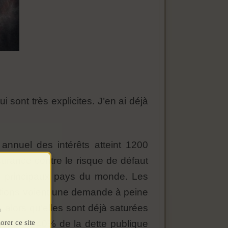
 sont très explicites. J’en ai déjà
annuel des intérêts atteint 1200
surance contre le risque de défaut
es principaux pays du monde. Les
cations voient une demande à peine
 alors qu’elles sont déjà saturées
u
orer ce site
eprésente 40% de la dette publique