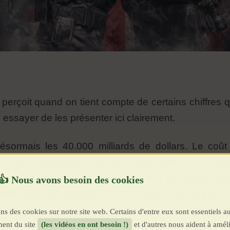
erçoit quand on tient compte de certains chiffres qui
e essayer de les présenter ici clairement.
ésormais les 40.000 milliards de dollars. Le coût 
nts des obligations à dix ans dépassent 4,5%. L’as
lus coûteuse parmi celles concernant les dettes d
méricaine sont tombés à 25% du total et les adjudi
 l’intervention des banques américaines fondamentale,
ns des cookies sur notre site web. Certains d'entre eux sont essentiels a
ent du site
(les vidéos en ont besoin !)
et d'autres nous aident à améli
moins. Aujourd’hui, la dette publique américaine r