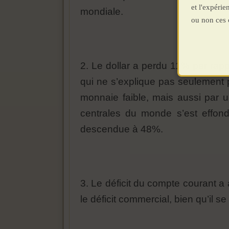
et l'expéri
mondiale.
ou non ces 
2. Le dollar a perdu 11% par rapp
qui ne s’explique pas seulement p
monnaie faible, mais aussi par un
centrales du monde s’est effon
descendue à 48%.
3. Le déficit du compte courant a a
le déficit commercial, bien qu’il se