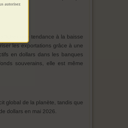
us autorisez
’afficher une tendance à la baisse
riser les exportations grâce à une
actifs en dollars dans les banques
fonds souverains, elle est même
cit global de la planète, tandis que
s de dollars en mai 2026.