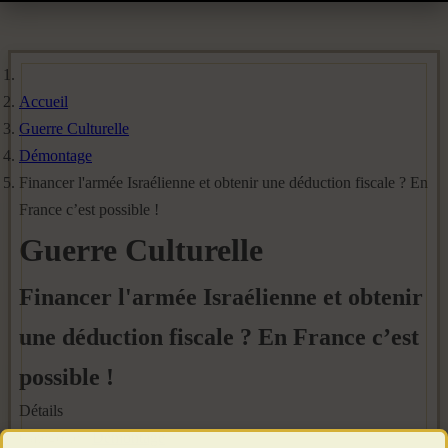
Accueil
Guerre Culturelle
Démontage
Financer l'armée Israélienne et obtenir une déduction fiscale ? En
France c’est possible !
Guerre Culturelle
Financer l'armée Israélienne et obtenir
une déduction fiscale ? En France c’est
possible !
Détails
Catégorie :
Démontage