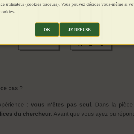
ence utilisateur (cookies traceurs). Vous pouvez décider vous-même si vo
cookies.
OK
JE REFUSE
t-ce pas ?
xpérience :
vous n'êtes pas seul
. Dans la pièc
lices du chercheur
. Avant que vous ayez pu répondr