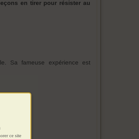
leçons en tirer pour résister au
ale. Sa fameuse expérience est
u
orer ce site