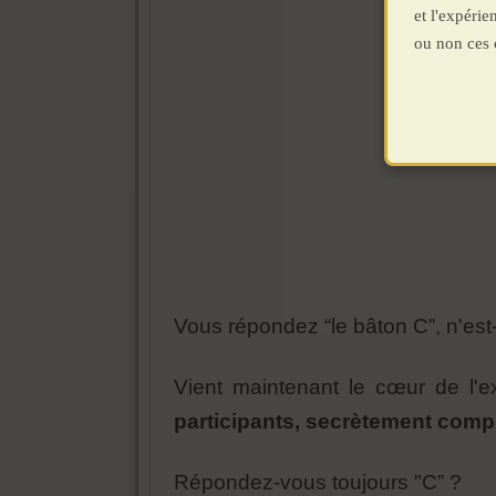
et l'expéri
ou non ces 
Vous répondez “le bâton C”, n'es
Vient maintenant le cœur de l'e
participants, secrètement comp
Répondez-vous toujours "C” ?