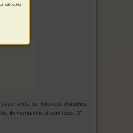
us autorisez
e avec vous se trouvent
d'autres
e, ils mentent et disent tous “B”.