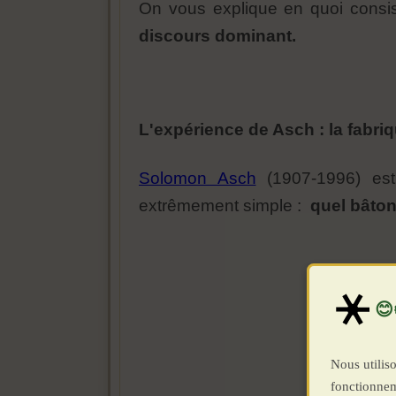
On vous explique en quoi consis
discours dominant.
L'expérience de Asch : la fabri
Solomon Asch
(1907-1996) est
extrêmement simple :
quel bâton
Nous utiliso
fonctionnem