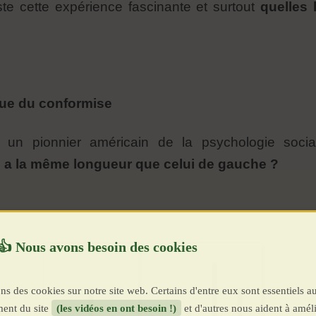
te cette expérience fascinante et surtout
quelles 
que du conformise
 un pionnier américain de la psychologie soci
 a la même longueur que celui de gauche ?
ns des cookies sur notre site web. Certains d'entre eux sont essentiels a
ent du site
(les vidéos en ont besoin !)
et d'autres nous aident à améli