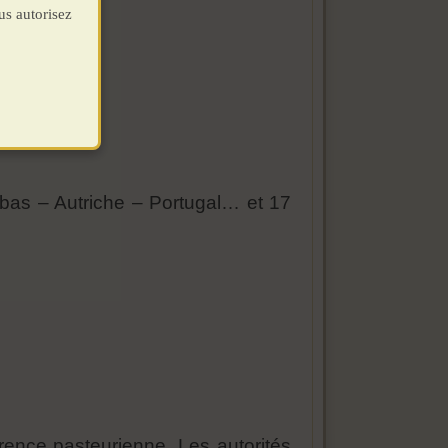
us autorisez
bas – Autriche – Portugal… et 17
rence pasteurienne. Les autorités