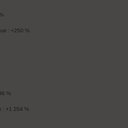
 %
due : +250 %
696 %
 : +1 254 %