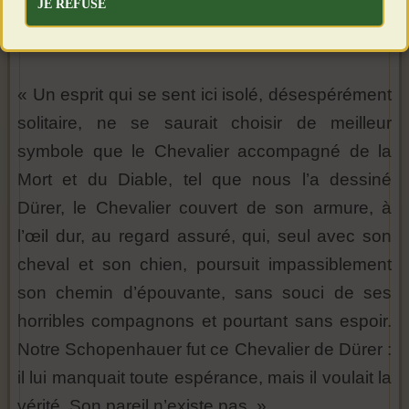
JE REFUSE
« Un esprit qui se sent ici isolé, désespérément
solitaire, ne se saurait choisir de meilleur
symbole que le Chevalier accompagné de la
Mort et du Diable, tel que nous l’a dessiné
Dürer, le Chevalier couvert de son armure, à
l’œil dur, au regard assuré, qui, seul avec son
cheval et son chien, poursuit impassiblement
son chemin d’épouvante, sans souci de ses
horribles compagnons et pourtant sans espoir.
Notre Schopenhauer fut ce Chevalier de Dürer :
il lui manquait toute espérance, mais il voulait la
vérité. Son pareil n’existe pas. »