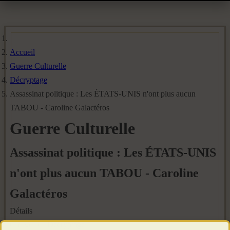
Accueil
Guerre Culturelle
Décryptage
Assassinat politique : Les ÉTATS-UNIS n'ont plus aucun
TABOU - Caroline Galactéros
Guerre Culturelle
Assassinat politique : Les ÉTATS-UNIS
n'ont plus aucun TABOU - Caroline
Galactéros
Détails
Catégorie :
Décryptage