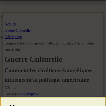
Accueil
Guerre Culturelle
Décryptage
Comment les chrétiens évangéliques influencent la politique
américaine
Guerre Culturelle
Comment les chrétiens évangéliques
influencent la politique américaine
Détails
Catégorie :
Décryptage
Publié le : 16 Mai 2026