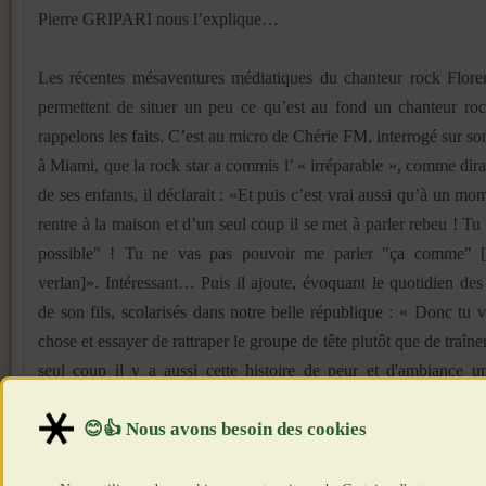
Pierre GRIPARI nous l’explique…
Les récentes mésaventures médiatiques du chanteur rock Fl
permettent de situer un peu ce qu’est au fond un chanteur roc
rappelons les faits. C’est au micro de Chérie FM, interrogé sur
à Miami, que la rock star a commis l’ « irréparable », comme dirai
de ses enfants, il déclarait : «Et puis c’est vrai aussi qu’à un m
rentre à la maison et d’un seul coup il se met à parler rebeu ! Tu l
possible" ! Tu ne vas pas pouvoir me parler "ça comme" 
verlan]». Intéressant… Puis il ajoute, évoquant le quotidien des
de son fils, scolarisés dans notre belle république : « Donc tu v
chose et essayer de rattraper le groupe de tête plutôt que de traîne
seul coup il y a aussi cette histoire de peur et d'ambiance u
finalement les mômes ils raccrochent des codes pour être sûr
emmerdés.» Ah, bon ? De plus en plus intéressant… Le problème
sans doute que sa longue villégiature en Argentine l’a un pe