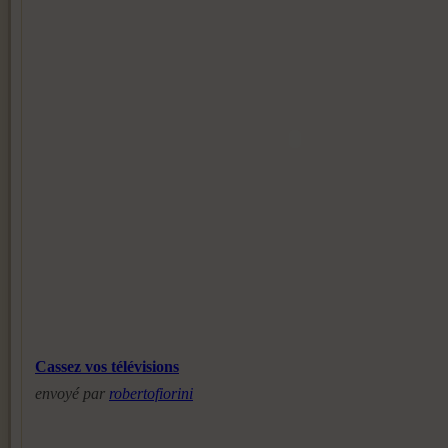
Cassez vos télévisions
envoyé par
robertofiorini