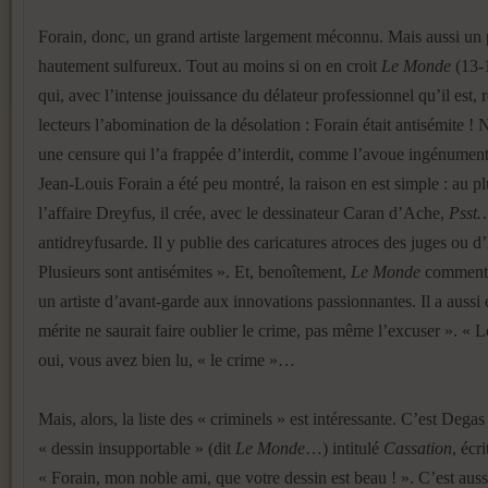
Forain, donc, un grand artiste largement méconnu. Mais aussi un
hautement sulfureux. Tout au moins si on en croit
Le Monde
(13-
qui, avec l’intense jouissance du délateur professionnel qu’il est, 
lecteurs l’abomination de la désolation : Forain était antisémite !
une censure qui l’a frappée d’interdit, comme l’avoue ingénumen
Jean-Louis Forain a été peu montré, la raison en est simple : au pl
l’affaire Dreyfus, il crée, avec le dessinateur Caran d’Ache,
Psst…
antidreyfusarde. Il y publie des caricatures atroces des juges ou d
Plusieurs sont antisémites ». Et, benoîtement,
Le Monde
commente 
un artiste d’avant-garde aux innovations passionnantes. Il a aussi 
mérite ne saurait faire oublier le crime, pas même l’excuser ». « 
oui, vous avez bien lu, « le crime »…
Mais, alors, la liste des « criminels » est intéressante. C’est Degas
« dessin insupportable » (dit
Le Monde
…) intitulé
Cassation
, écri
« Forain, mon noble ami, que votre dessin est beau ! ». C’est aus