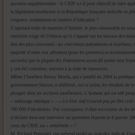
question supplémentaire : le CRIF a-t-il pour objectif de faire ap
la législation israélienne et la République française doit-elle se plie
exigence, notamment en matière d’éducation ?
S’agissant enfin de manuels d’histoire, le plus raisonnable ne serai
ministère exige de l’éditeur qu’il s’appuie sur les travaux des hist
lieu des plus concernés : les chercheurs palestiniens et israéliens
majorité d’entre eux affirment (pour les premiers) et reconnaissent
seconds) que la plupart des Palestiniens ayant dû quitter leur foye
y ont été contraints, souvent à la suite de massacres.
Même l’Israélien Benny Morris, qui a justifié en 2004 la politiqu
gouvernement Sharon, a réaffirmé, sur ce point, les résultats de s
plongée dans les archives israéliennes. L’homme qui est allé jusq
« nettoyage ethnique » –
« Un Etat Juif n’aurait pas pu être créé
700 000 Palestiniens. Par conséquent, il était nécessaire de les d
il déclaré dans une interview au quotidien
Haaretz
le 8 janvier 20
yeux du CRIF, un
« antisémite »
?
M. Richard Prasquier, qui prétend parler au nom des Juifs de Fra