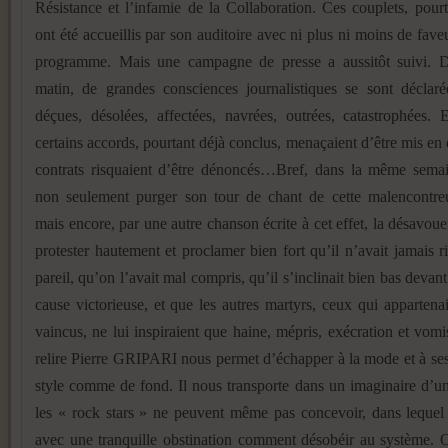
Résistance et l’infamie de la Collaboration. Ces couplets, pourt
ont été accueillis par son auditoire avec ni plus ni moins de fave
programme. Mais une campagne de presse a aussitôt suivi. 
matin, de grandes consciences journalistiques se sont déclar
déçues, désolées, affectées, navrées, outrées, catastrophées
certains accords, pourtant déjà conclus, menaçaient d’être mis en 
contrats risquaient d’être dénoncés…Bref, dans la même semain
non seulement purger son tour de chant de cette malencontreu
mais encore, par une autre chanson écrite à cet effet, la désavou
protester hautement et proclamer bien fort qu’il n’avait jamais r
pareil, qu’on l’avait mal compris, qu’il s’inclinait bien bas devant
cause victorieuse, et que les autres martyrs, ceux qui apparten
vaincus, ne lui inspiraient que haine, mépris, exécration et vomi
relire Pierre GRIPARI nous permet d’échapper à la mode et à ses
style comme de fond. Il nous transporte dans un imaginaire d’
les « rock stars » ne peuvent même pas concevoir, dans lequel
avec une tranquille obstination comment désobéir au système. O