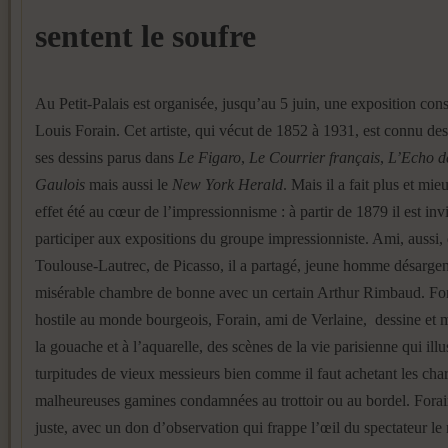
sentent le soufre
Au Petit-Palais est organisée, jusqu’au 5 juin, une exposition con
Louis Forain. Cet artiste, qui vécut de 1852 à 1931, est connu de
ses dessins parus dans
Le Figaro
,
Le Courrier français
,
L’Echo d
Gaulois
mais aussi le
New York Herald
. Mais il a fait plus et mie
effet été au cœur de l’impressionnisme : à partir de 1879 il est inv
participer aux expositions du groupe impressionniste. Ami, aussi,
Toulouse-Lautrec, de Picasso, il a partagé, jeune homme désargen
misérable chambre de bonne avec un certain Arthur Rimbaud. F
hostile au monde bourgeois, Forain, ami de Verlaine, dessine et m
la gouache et à l’aquarelle, des scènes de la vie parisienne qui illus
turpitudes de vieux messieurs bien comme il faut achetant les ch
malheureuses gamines condamnées au trottoir ou au bordel. Forain
juste, avec un don d’observation qui frappe l’œil du spectateur le 