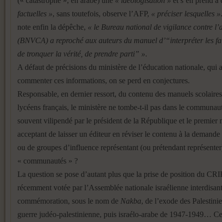
(« catastrophe », en arabe) une
« idéologisation »
et s’en prend à
factuelles »
, sans toutefois, observe l’AFP,
« préciser lesquelles »
note enfin la dépêche,
« le Bureau national de vigilance contre l’
(BNVCA) a reproché aux auteurs du manuel d’“interpréter les fait
de tronquer la vérité, de prendre parti” »
.
A défaut de précisions du ministère de l’éducation nationale, qui 
commenter ces informations, on se perd en conjectures.
Responsable, en dernier ressort, du contenu des manuels scolaires
lycéens français, le ministère ne tombe-t-il pas dans le communaut
souvent vilipendé par le président de la République et le premier 
acceptant de laisser un éditeur en réviser le contenu à la demande
ou de groupes d’influence représentant (ou prétendant représenter
« communautés » ?
La question se pose d’autant plus que la prise de position du CRIF 
récemment votée par l’Assemblée nationale israélienne interdisant
commémoration, sous le nom de
Nakba
, de l’exode des Palestini
guerre judéo-palestinienne, puis israélo-arabe de 1947-1949… Ce