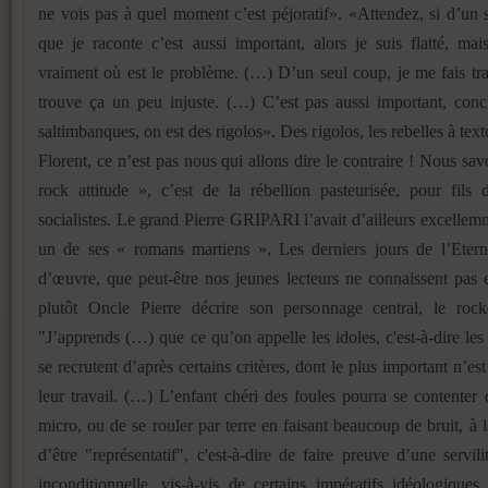
ne vois pas à quel moment c’est péjoratif». «Attendez, si d’un 
que je raconte c’est aussi important, alors je suis flatté, ma
vraiment où est le problème. (…) D’un seul coup, je me fais trait
trouve ça un peu injuste. (…) C’est pas aussi important, concl
saltimbanques, on est des rigolos». Des rigolos, les rebelles à tex
Florent, ce n’est pas nous qui allons dire le contraire ! Nous sa
rock attitude », c’est de la rébellion pasteurisée, pour fils 
socialistes. Le grand Pierre GRIPARI l’avait d’ailleurs excelle
un de ses « romans martiens », Les derniers jours de l’Eterne
d’œuvre, que peut-être nos jeunes lecteurs ne connaissent pas
plutôt Oncle Pierre décrire son personnage central, le ro
"J’apprends (…) que ce qu’on appelle les idoles, c'est-à-dire les 
se recrutent d’après certains critères, dont le plus important n’est
leur travail. (…) L’enfant chéri des foules pourra se contenter
micro, ou de se rouler par terre en faisant beaucoup de bruit, à 
d’être "représentatif", c'est-à-dire de faire preuve d’une servilit
inconditionnelle, vis-à-vis de certains impératifs idéologiques