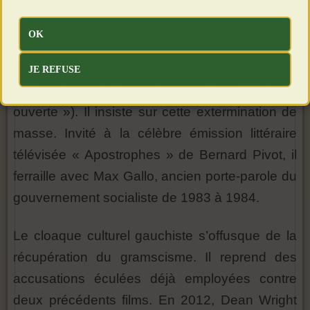
des deux cents ans de la Révolution, le jeune
député giscardien UDF de Vendée, Philippe de
OK
Villiers, publie un virulent pamphlet,
Lettre
ouverte aux coupeurs de tête et aux menteurs
JE REFUSE
du Bicentenaire
(Albin Michel, coll. « Lettre
ouverte »). Il insiste sur cette extermination de
masse. Invité à la célèbre émission littéraire
télévisée « Apostrophes » de Bernard Pivot, il
ferraille avec Max Gallo, ancien porte-parole du
gouvernement socialiste de 1983 à 1984.
Le cloaque culturel gauchiste s’offusque de la
récupération du gramscisme. Il reprend des
accusations éculées déjà employées contre
deux précédents films. En 2012, Dean Wright