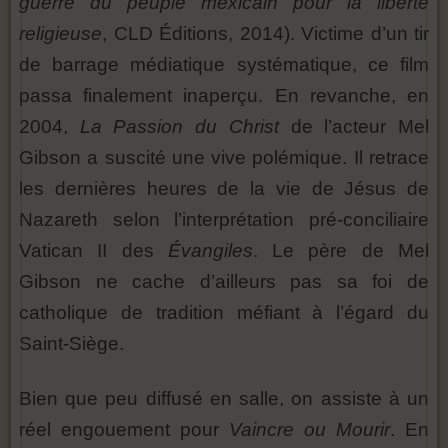
guerre du peuple mexicain pour la liberté
religieuse
, CLD Éditions, 2014). Victime d’un tir
de barrage médiatique systématique, ce film
passa finalement inaperçu. En revanche, en
2004,
La Passion du Christ
de l’acteur Mel
Gibson a suscité une vive polémique. Il retrace
les dernières heures de la vie de Jésus de
Nazareth selon l’interprétation pré-conciliaire
Vatican II des
Évangiles
. Le père de Mel
Gibson ne cache d’ailleurs pas sa foi de
catholique de tradition méfiant à l’égard du
Saint-Siège.
Bien que peu diffusé en salle, on assiste à un
réel engouement pour
Vaincre ou Mourir
. En