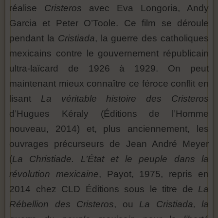
réalise
Cristeros
avec Eva Longoria, Andy
Garcia et Peter O’Toole. Ce film se déroule
pendant la
Cristiada
, la guerre des catholiques
mexicains contre le gouvernement républicain
ultra-laïcard de 1926 à 1929. On peut
maintenant mieux connaître ce féroce conflit en
lisant
La véritable histoire des Cristeros
d’Hugues Kéraly (Éditions de l’Homme
nouveau, 2014) et, plus anciennement, les
ouvrages précurseurs de Jean André Meyer
(
La Christiade. L’État et le peuple dans la
révolution mexicaine
, Payot, 1975, repris en
2014 chez CLD Éditions sous le titre de
La
Rébellion des Cristeros
, ou
La Cristiada, la