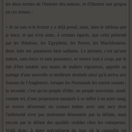
les deux termes de l'histoire des nations, et d'il­lustrer son propos
en ces termes :
« Je ne sais si le lecteur y a déjà pensé, mais, dans le ta­bleau que
je trace, et qui n'est autre, à certains égards, que celui présenté
par les Hindous, les Egyptiens, les Perses, les Ma­cédoniens,
deux faits me paraissent bien saillants. Le premier, c'est qu'une
nation, sans force et sans puissance, se trouve tout à coup, par le
fait d'être tombée aux mains de maîtres vigou­reux, appelée au
partage d'une nouvelle et meilleure destinée ainsi qu'il arriva aux
Saxons de l'Angleterre, lorsque les Nor­mands les eurent soumis ;
la seconde, c'est qu'un peuple d'élite, un peuple souverain, armé,
comme tel, d'une propension marquée à se mêler à un autre sang,
se trouve désormais en con­tact intime avec une race dont
l'infériorité n'est pas seule­ment démontrée par la défaite, mais
encore par le défaut des qualités visibles chez les vainqueurs.
Voilà donc, à dater préci­sément du jour où la conquête est