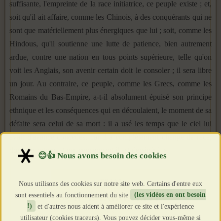
suffisante, l'empreinte de la race initiatrice, ce peuple existe ; et,
soit qu'il ait affaire, comme les Chinois, à des conquérants qui ne
sont que matériellement plus énergiques que lui ; soit, comme les
Hindous, qu'il soutienne une lutte de patience, bien autrement
ardue, contre une nation en tous points supérieure, telle qu'on
voit les Anglais, son avenir cer­tain doit le consoler ; il sera libre
un jour. Au contraire, ce peuple, comme les Grecs, comme les
Romains du Bas-Empire, a-t-il absolument épuisé son principe
ethnique et les consé­quences qui en découlaient, le moment de sa
défaite sera celui de sa mort : il a usé les temps que le ciel lui
avait d'avance concédés, car il a complètement changé de race,
donc de na­ture, et par conséquent il est dégénéré. »
Nous utilisons des cookies sur notre site web. Certains d'entre eux
sont essentiels au fonctionnement du site
(les vidéos en ont besoin
!)
et d'autres nous aident à améliorer ce site et l'expérience
utilisateur (cookies traceurs). Vous pouvez décider vous-même si