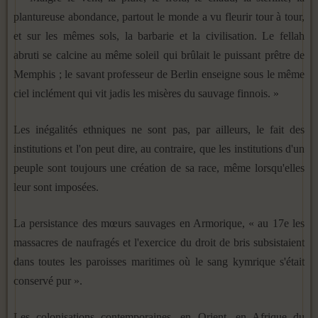
plantureuse abondance, partout le monde a vu fleurir tour à tour,
et sur les mêmes sols, la barbarie et la civilisation. Le fellah
abruti se calcine au même soleil qui brûlait le puissant prêtre de
Memphis ; le savant professeur de Berlin enseigne sous le même
ciel inclément qui vit jadis les misères du sau­vage finnois. »
Les inégalités ethniques ne sont pas, par ailleurs, le fait des
institutions et l'on peut dire, au contraire, que les institutions d'un
peuple sont toujours une création de sa race, même lors­qu'elles
leur sont imposées.
La persistance des mœurs sauvages en Armorique, « au 17e les
massacres de naufragés et l'exercice du droit de bris sub­sistaient
dans toutes les paroisses maritimes où le sang kymrique s'était
conservé pur ».
Les colonisations contemporaines, en Orient, en Afrique du