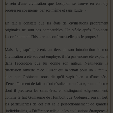
le sein d'une civilisation que lorsqu'on se trouve en état d'y
progresser soi-même, par soi-même et sans guide. »
En fait il constate que les états de civilisations proprement
originales ne sont pas comparables. Un siècle après Gobineau
l'accélération de l'histoire ne confirme-t-elle pas le propos ?
Mais si, jusqu'à présent, au tiers de son introduction le mot
Civilisation a été souvent employé, il n'a pas encore été expli­cité
dans l'acception que lui donne son auteur. Négligeons la
discussion ouverte avec Guizot qui la tenait pour un « fait »,
alors que Gobineau nous dit qu'il s'agit bien « d'une série
d’enchaînement de faits » d'où résultent « un état », « un mi­lieu »
dont il précisera les caractères, en distinguant soigneu­sement,
comme le fait Guillaume de Humbolt que Gobineau prisait fort,
les particularités de cet état et le perfectionne­ment de grandes
.individualités, « Différence telle que les civilisations étrangères à