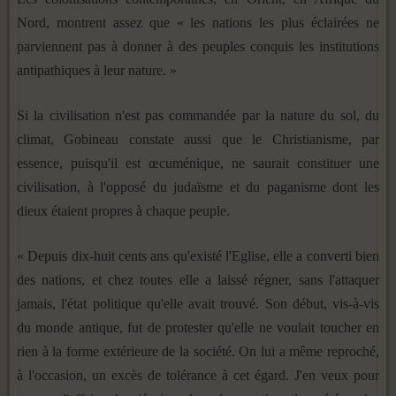
Nord, montrent assez que « les nations les plus éclairées ne
parviennent pas à donner à des peuples conquis les institu­tions
antipathiques à leur nature. »
Si la civilisation n'est pas commandée par la nature du sol, du
climat, Gobineau constate aussi que le Christianisme, par
essence, puisqu'il est œcuménique, ne saurait constituer une
civilisation, à l'opposé du judaïsme et du paganisme dont les
dieux étaient propres à chaque peuple.
« Depuis dix-huit cents ans qu'existé l'Eglise, elle a converti bien
des nations, et chez toutes elle a laissé régner, sans l'atta­quer
jamais, l'état politique qu'elle avait trouvé. Son début, vis-à-vis
du monde antique, fut de protester qu'elle ne voulait toucher en
rien à la forme extérieure de la société. On lui a même reproché,
à l'occasion, un excès de tolérance à cet égard. J'en veux pour