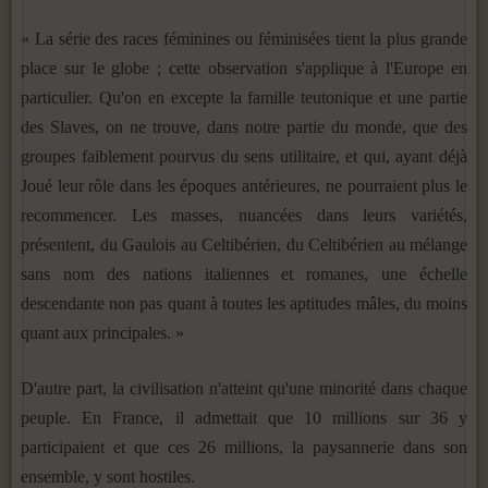
« La série des races féminines ou féminisées tient la plus grande
place sur le globe ; cette observation s'applique à l'Eu­rope en
particulier. Qu'on en excepte la famille teutonique et une partie
des Slaves, on ne trouve, dans notre partie du monde, que des
groupes faiblement pourvus du sens utilitaire, et qui, ayant déjà
Joué leur rôle dans les époques antérieures, ne pourraient plus le
recommencer. Les masses, nuancées dans leurs variétés,
présentent, du Gaulois au Celtibérien, du Celtibérien au mélange
sans nom des nations italiennes et ro­manes, une échelle
descendante non pas quant à toutes les ap­titudes mâles, du moins
quant aux principales. »
D'autre part, la civilisation n'atteint qu'une minorité dans chaque
peuple. En France, il admettait que 10 millions sur 36 y
participaient et que ces 26 millions, la paysannerie dans son
ensemble, y sont hostiles.