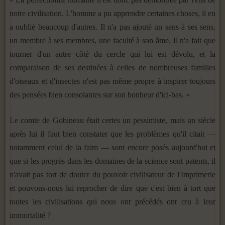
notre civilisation. L'homme a pu apprendre certaines choses, il en
a oublié beaucoup d'autres. Il n'a pas ajouté un sens à ses sens,
un membre à ses membres, une faculté à son âme. Il n'a fait que
tourner d'un autre côté du cercle qui lui est dévolu, et la
comparaison de ses destinées à celles de nombreuses familles
d'oiseaux et d'insectes n'est pas même propre à inspirer toujours
des pensées bien consolantes sur son bonheur d'ici-bas. »
Le comte de Gobineau était certes un pessimiste, mais un siècle
après lui il faut bien constater que les problèmes qu'il citait —
notamment celui de la faim — sont encore posés au­jourd'hui et
que si les progrès dans les domaines de la science sont patents, il
n'avait pas tort de douter du pouvoir civilisa­teur de l'Imprimerie
et pouvons-nous lui reprocher de dire que c'est bien à tort que
toutes les civilisations qui nous ont pré­cédés ont cru à leur
immortalité ?