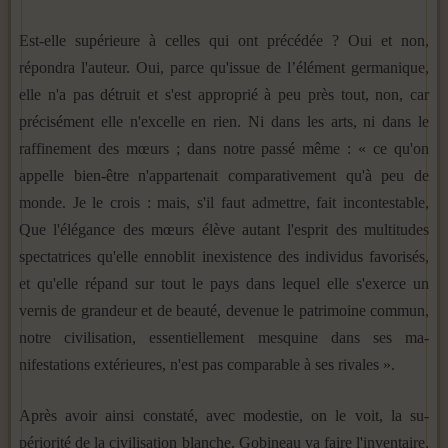
Est-elle supérieure à celles qui ont précédée ? Oui et non,
répondra l'auteur. Oui, parce qu'issue de l’élément germanique,
elle n'a pas détruit et s'est approprié à peu près tout, non, car
précisément elle n'excelle en rien. Ni dans les arts, ni dans le
raffinement des mœurs ; dans notre passé même : « ce qu'on
appelle bien-être n'appartenait comparativement qu'à peu de
monde. Je le crois : mais, s'il faut admettre, fait incontestable,
Que l'élégance des mœurs élève autant l'esprit des multitudes
spectatrices qu'elle ennoblit inexistence des individus favorisés,
et qu'elle répand sur tout le pays dans lequel elle s'exerce un
vernis de grandeur et de beauté, devenue le patrimoine com­mun,
notre civilisation, essentiellement mesquine dans ses ma­
nifestations extérieures, n'est pas comparable à ses rivales ».
Après avoir ainsi constaté, avec modestie, on le voit, la su­
périorité de la civilisation blanche, Gobineau va faire l'inventaire,