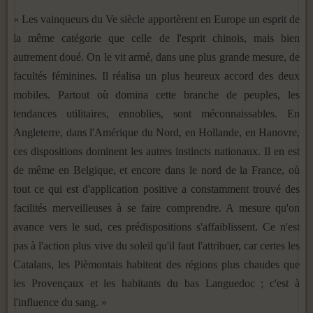
« Les vainqueurs du Ve siècle apportèrent en Europe un es­prit de
la même catégorie que celle de l'esprit chinois, mais bien
autrement doué. On le vit armé, dans une plus grande mesure, de
facultés féminines. Il réalisa un plus heureux ac­cord des deux
mobiles. Partout où domina cette branche de peuples, les
tendances utilitaires, ennoblies, sont méconnaissa­bles. En
Angleterre, dans l'Amérique du Nord, en Hollande, en Hanovre,
ces dispositions dominent les autres instincts natio­naux. Il en est
de même en Belgique, et encore dans le nord de la France, où
tout ce qui est d'application positive a cons­tamment trouvé des
facilités merveilleuses à se faire comprendre. A mesure qu'on
avance vers le sud, ces prédispositions s'affaiblissent. Ce n'est
pas à l'action plus vive du soleil qu'il faut l'attribuer, car certes les
Catalans, les Pièmontais habitent des régions plus chaudes que
les Provençaux et les habitants du bas Languedoc ; c'est à
l'influence du sang. »