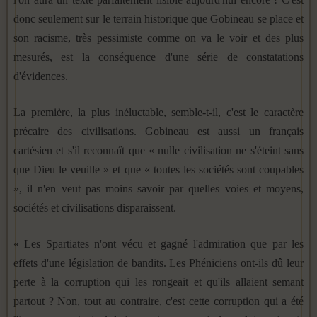
donc seulement sur le terrain historique que Gobineau se place et
son racisme, très pessimiste comme on va le voir et des plus
mesurés, est la conséquence d'une série de constata­tions
d'évidences.
La première, la plus inéluctable, semble-t-il, c'est le carac­tère
précaire des civilisations. Gobineau est aussi un français
cartésien et s'il reconnaît que « nulle civilisation ne s'éteint sans
que Dieu le veuille » et que « toutes les sociétés sont cou­pables
», il n'en veut pas moins savoir par quelles voies et moyens,
sociétés et civilisations disparaissent.
« Les Spartiates n'ont vécu et gagné l'admiration que par les
effets d'une législation de bandits. Les Phéniciens ont-ils dû leur
perte à la corruption qui les rongeait et qu'ils allaient se­mant
partout ? Non, tout au contraire, c'est cette corruption qui a été