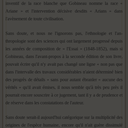
inventif de la race blanche que Gobineau nomme la race «
Ariane » et l'intervention décisive desdits « Arians » dans
l'avènement de toute civilisation.
Sans doute, et nous ne l'ignorons pas, l'ethnologie et l'an­
thropologie sont des sciences qui ont largement progressé de­puis
les années de composition de « l'Essai » (1848-1852), mais si
Gobineau, dans l'avant-propos à la seconde édition de son livre,
pouvait écrire qu'il n'y avait pas changé une ligne « non pas que
dans l'intervalle des travaux considérables n'aient dé­terminé bien
des progrès de détails » sans pour autant ébran­ler « aucune des
vérités » qu'il avait émises, il nous semble qu'à très peu près il
pourrait encore souscrire à ce jugement, tant il y a de prudence et
de réserve dans les constatations de l'auteur.
Sans doute serait-il aujourd'hui catégorique sur la multipli­cité des
origines de l'espèce humaine, encore qu'il n'ait guère dissimulé