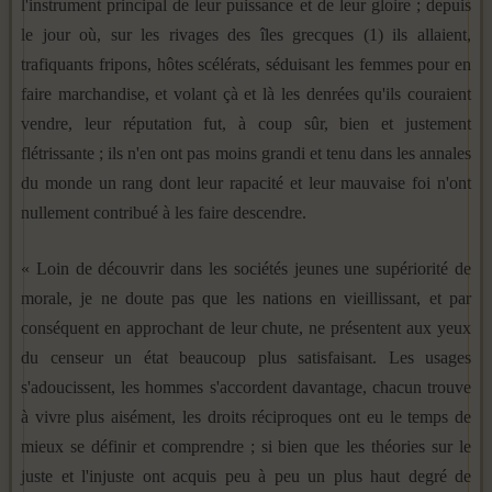
l'instrument principal de leur puissance et de leur gloire ; depuis
le jour où, sur les rivages des îles grecques (1) ils allaient,
trafiquants fripons, hôtes scélérats, séduisant les femmes pour en
faire marchandise, et volant çà et là les den­rées qu'ils couraient
vendre, leur réputation fut, à coup sûr, bien et justement
flétrissante ; ils n'en ont pas moins grandi et tenu dans les annales
du monde un rang dont leur rapacité et leur mauvaise foi n'ont
nullement contribué à les faire des­cendre.
« Loin de découvrir dans les sociétés jeunes une supériorité de
morale, je ne doute pas que les nations en vieillissant, et par
conséquent en approchant de leur chute, ne présentent aux yeux
du censeur un état beaucoup plus satisfaisant. Les usages
s'adoucissent, les hommes s'accordent davantage, cha­cun trouve
à vivre plus aisément, les droits réciproques ont eu le temps de
mieux se définir et comprendre ; si bien que les théories sur le
juste et l'injuste ont acquis peu à peu un plus haut degré de