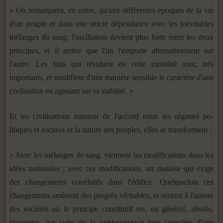
« On remarquera, en outre, qu'aux différentes époques de la vie
d'un peuple et dans une stricte dépendance avec les inévi­tables
mélanges du sang, l'oscillation devient plus forte entre les deux
principes, et il arrive que l'un l'emporte alternative­ment sur
l'autre. Les faits qui résultent de cette mobilité sont, très
importants, et modifient d'une manière sensible le carac­tère d'une
civilisation en agissant sur sa stabilité. »
Et les civilisations naissent de l'accord entre les régimes po­
litiques et sociaux et la nature des peuples, elles se transfor­ment :
« Avec les mélanges de sang, viennent les modifications dans les
idées nationales ; avec ces modifications, un malaise qui exige
des changements corrélatifs dans l'édifice. Quelquefois ces
changements amènent des progrès véritables, et surtout à l'aurore
des sociétés où le principe constitutif est, en généra!, absolu,
rigoureux, par suite de la prédominance trop complète d'une