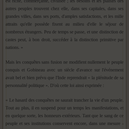
est riche, commerçante, civilisée ; les besoins et les plaisirs des
autres peuples trouvent chez elle, dans ses capita­les, dans ses
grandes villes, dans ses ports, d'amples satisfac­tions, et les mille
attraits qu'elle possède fixent au milieu d'elle le séjour de
nombreux étrangers. Peu de temps se passe, et une distinction de
castes peut, à bon droit, succéder à la distinc­tion primitive par
nations. »
Mais les conquêtes sans fusion ne modifient nullement le peuple
conquis et Gobineau avec un siècle d'avance sur l'évé­nement
avait bel et bien prévu que l'Inde reprendrait « la plé­nitude de sa
personnalité politique ». D'où cette loi ainsi expri­mée :
« Le hasard des conquêtes ne saurait trancher la vie d'un peuple.
Tout au plus, il en suspend pour un temps les manifes­tations, et
en quelque sorte, les honneurs extérieurs. Tant que le sang de ce
peuple et ses institutions conservent encore, dans une mesure -