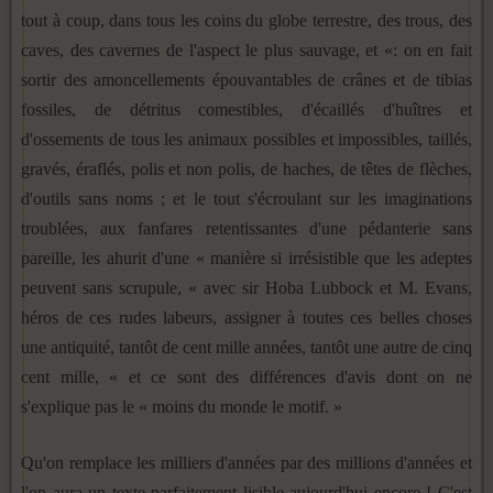
tout à coup, dans tous les coins du globe terrestre, des trous, des
caves, des cavernes de l'aspect le plus sauvage, et «: on en fait
sortir des amoncellements épouvantables de crânes et de tibias
fossiles, de détritus comestibles, d'écaillés d'huîtres et
d'ossements de tous les animaux possibles et impossibles, taillés,
gravés, éraflés, polis et non polis, de haches, de têtes de flèches,
d'outils sans noms ; et le tout s'écroulant sur les imaginations
troublées, aux fanfares retentissantes d'une pédanterie sans
pareille, les ahurit d'une « manière si irrésistible que les adeptes
peuvent sans scrupule, « avec sir Hoba Lubbock et M. Evans,
héros de ces rudes labeurs, assigner à toutes ces belles choses
une antiquité, tantôt de cent mille années, tantôt une autre de cinq
cent mille, « et ce sont des différences d'avis dont on ne
s'explique pas le « moins du monde le motif. »
Qu'on remplace les milliers d'années par des millions d'an­nées et
l'on aura un texte parfaitement lisible aujourd'hui encore ! C'est