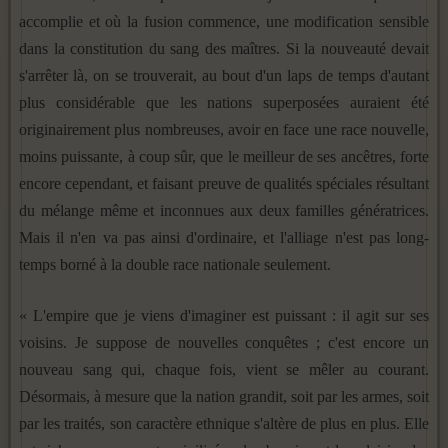
accomplie et où la fusion commence, une modification sensible
dans la constitution du sang des maîtres. Si la nouveauté devait
s'arrêter là, on se trouverait, au bout d'un laps de temps d'autant
plus considé­rable que les nations superposées auraient été
originairement plus nombreuses, avoir en face une race nouvelle,
moins puis­sante, à coup sûr, que le meilleur de ses ancêtres, forte
encore cependant, et faisant preuve de qualités spéciales résultant
du mélange même et inconnues aux deux familles génératrices.
Mais il n'en va pas ainsi d'ordinaire, et l'alliage n'est pas long­
temps borné à la double race nationale seulement.
« L'empire que je viens d'imaginer est puissant : il agit sur ses
voisins. Je suppose de nouvelles conquêtes ; c'est encore un
nouveau sang qui, chaque fois, vient se mêler au courant.
Désormais, à mesure que la nation grandit, soit par les armes, soit
par les traités, son caractère ethnique s'altère de plus en plus. Elle