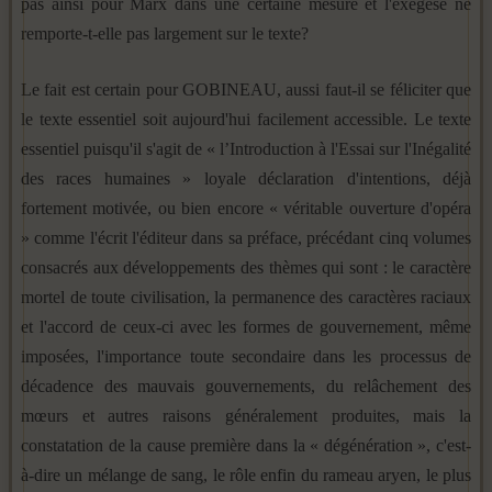
pas ainsi pour Marx dans une certaine me­sure et l'exégèse ne
remporte-t-elle pas largement sur le texte?
Le fait est certain pour GOBINEAU, aussi faut-il se féliciter que
le texte essentiel soit aujourd'hui facilement accessible. Le texte
essentiel puisqu'il s'agit de « l’Introduction à l'Essai sur l'Inégalité
des races humaines » loyale déclaration d'intentions, déjà
fortement motivée, ou bien encore « véritable ouverture d'opéra
» comme l'écrit l'éditeur dans sa préface, précédant cinq volumes
consacrés aux développements des thèmes qui sont : le caractère
mortel de toute civilisation, la permanence des caractères raciaux
et l'accord de ceux-ci avec les formes de gouvernement, même
imposées, l'importance toute secon­daire dans les processus de
décadence des mauvais gouverne­ments, du relâchement des
mœurs et autres raisons générale­ment produites, mais la
constatation de la cause première dans la « dégénération », c'est-
à-dire un mélange de sang, le rôle enfin du rameau aryen, le plus