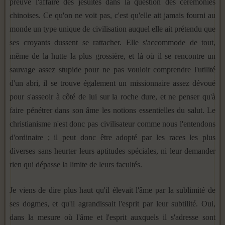
preuve l'affaire des jésuites dans la question des cérémonies
chinoises. Ce qu'on ne voit pas, c'est qu'elle ait jamais fourni au
monde un type unique de civilisation auquel elle ait prétendu que
ses croyants dussent se rattacher. Elle s'accommode de tout,
même de la hutte la plus grossière, et là où il se rencontre un
sauvage assez stupide pour ne pas vouloir comprendre l'utilité
d'un abri, il se trouve également un missionnaire assez dévoué
pour s'asseoir à côté de lui sur la roche dure, et ne penser qu'à
faire pénétrer dans son âme les notions essentielles du salut. Le
christianisme n'est donc pas civilisateur comme nous l'entendons
d'ordinaire ; il peut donc être adopté par les races les plus
diverses sans heurter leurs aptitudes spéciales, ni leur demander
rien qui dépasse la limite de leurs facultés.
Je viens de dire plus haut qu'il élevait l'âme par la subli­mité de
ses dogmes, et qu'il agrandissait l'esprit par leur sub­tilité. Oui,
dans la mesure où l'âme et l'esprit auxquels il s'a­dresse sont