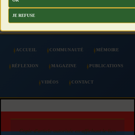
OK
JE REFUSE
ACCUEIL
COMMUNAUTÉ
MÉMOIRE
RÉFLEXION
MAGAZINE
PUBLICATIONS
VIDÉOS
CONTACT
Copie d'article autorisée en affichant le lien