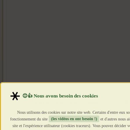
Article précédent : Odem - Schlaflos
Pr
Nous utilisons des cookies sur notre site web. Certains d'entre eux so
fonctionnement du site
(les vidéos en ont besoin !)
et d'autres nous a
Article suivant : Méridien zéro Émission n°282 : “Ce 
site et l'expérience utilisateur (cookies traceurs). Vous pouvez décider