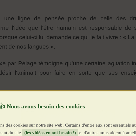
s une ligne de pensée proche de celle des dru
ne l'idée que l'être humain est responsable de s
orsque celui-ci lui demande ce qui le fait vivre : « La
ent de nos langues ».
oxe par Pélage témoigne qu'une certaine agitation int
 désir l'animait pour faire en sorte que ses ense
ns des cookies sur notre site web. Certains d'entre eux sont essentiels a
ent du site
(les vidéos en ont besoin !)
et d'autres nous aident à améli