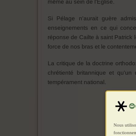
même au sein de l'Église.
Si Pélage n'aurait guère admi
enseignements en ce qui concer
réponse de Cailte à saint Patrick l
force de nos bras et le contentem
La critique de la doctrine orthod
chrétienté britannique et qu'un
tempérament national.
Nous utiliso
fonctionnem