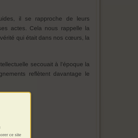
ides, il se rapproche de leurs
es actes. Cela nous rappelle la
 vérité qui était dans nos cœurs, la
ellectuelle secouait à l'époque la
ignements reflètent davantage le
u
orer ce site