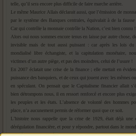
telle, qu’il sera encore plus difficile de faire marche arrière.
Le même Maurice Allais déclarait aussi, que l’émission de monnai
par le système des Banques centrales, équivalait à de la fauss
Car qui contrôle la monnaie contrôle la Nation, c’est bien connu !
Alors oui nous sommes encore tenus en laisse par autre chose, de
invisible mais de tout aussi puissant : car après les lois d
mondialisé libre échangiste, et la capitulation monétaire, n
victimes d’un autre piège, et pas des moindres, celui de l’usure !
En 2007 éclatait une crise de la finance ; elle mettait en éviden
puissance des banquiers, et de ceux qui jouent avec les mêmes ou
en spéculant. On pensait que le Capitalisme financier allait s’é
bien détrompons nous, il en ressort renforcé et encore plus exig
les peuples et les états. L’absence de volonté des hommes pol
place, n’a aucunement permis de réformer quoi que ce soit.
L’histoire nous rappelle que la crise de 1929, était déjà une 
dérégulation financière, et pour y répondre, partout dans le mond
assisté au retour de l’état : en Europe essentiellement, mais au