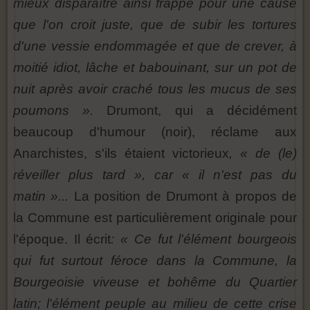
mieux disparaître ainsi frappé pour une cause
que l'on croit juste, que de subir les tortures
d'une vessie endommagée et que de crever, à
moitié idiot, lâche et babouinant, sur un pot de
nuit après avoir craché tous les mucus de ses
poumons ».
Drumont, qui a décidément
beaucoup d'humour (noir), réclame aux
Anarchistes, s'ils étaient victorieux
, « de (le)
réveiller plus tard », car « il n'est pas du
matin »...
La position de Drumont à propos de
la Commune est particulièrement originale pour
l'époque. Il écrit
: « Ce fut l'élément bourgeois
qui fut surtout féroce dans la Commune, la
Bourgeoisie viveuse et bohême du Quartier
latin; l'élément peuple au milieu de cette crise