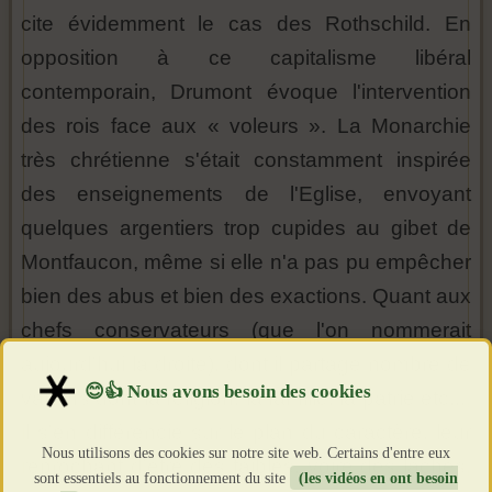
cite évidemment le cas des Rothschild. En
opposition à ce capitalisme libéral
contemporain, Drumont évoque l'intervention
des rois face aux « voleurs ». La Monarchie
très chrétienne s'était constamment inspirée
des enseignements de l'Eglise, envoyant
quelques argentiers trop cupides au gibet de
Montfaucon, même si elle n'a pas pu empêcher
bien des abus et bien des exactions. Quant aux
chefs conservateurs (que l'on nommerait
aujourd'hui la droite), dont il partage nombre de
valeurs dont la religion, la famille, la patrie etc...,
il s'en différencie sur le plan du caractère, leur
Nous utilisons des cookies sur notre site web. Certains d'entre eux
reprochant d'être des faibles, voire des lâches,
sont essentiels au fonctionnement du site
(les vidéos en ont besoin