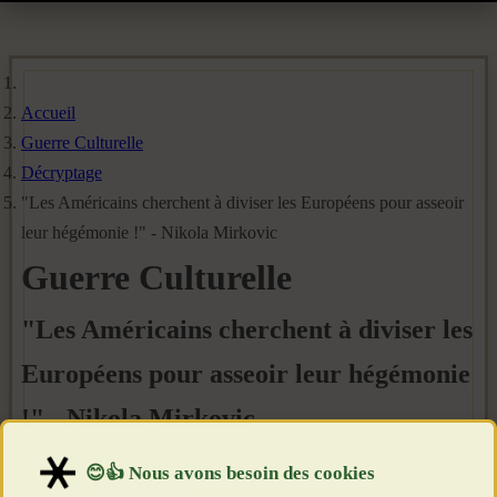
Accueil
Guerre Culturelle
Décryptage
"Les Américains cherchent à diviser les Européens pour asseoir
leur hégémonie !" - Nikola Mirkovic
Guerre Culturelle
"Les Américains cherchent à diviser les
Européens pour asseoir leur hégémonie
!" - Nikola Mirkovic
Détails
Catégorie :
Décryptage