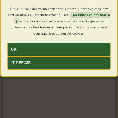
Publié le : 23 Mai 2022
Nous utilisons des cookies sur notre site web. Certains d'entre eux
Création : 23 Mai 2022
sont essentiels au fonctionnement du site
(les vidéos en ont besoin
Clics : 1835
!)
et d'autres nous aident à améliorer ce site et l'expérience
utilisateur (cookies traceurs). Vous pouvez décider vous-même si
vous autorisez ou non ces cookies.
OK
JE REFUSE