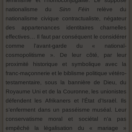
féminisme et l’homoconjugalité. Le supposé
nationalisme du
Sinn Féin
relève du
nationalisme civique contractualiste, négateur
des appartenances identitaires charnelles
effectives… Il faut par conséquent le considérer
comme l’avant-garde du « national-
cosmopolitisme ». De leur côté, par leur
proximité historique et symbolique avec la
franc-maçonnerie et le biblisme politique vétéro-
testamentaire, sous la bannière de Dieu, du
Royaume Uni et de la Couronne, les unionistes
défendent les Afrikaners et l’État d’Israël. Ils
s’enferment dans un passéisme muséal. Leur
conservatisme moral et sociétal n’a pas
empêché la légalisation du « mariage »