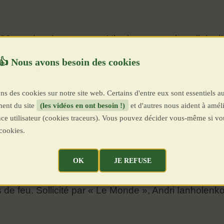
22 pendant la guerre en Ukraine, et que la cellule
 d’autres images, documente une probable exacti
 de guerre russes.
ns des cookies sur notre site web. Certains d'entre eux sont essentiels a
ent prohibés par la convention de Genève, qui fixe
ent du site
(les vidéos en ont besoin !)
et d'autres nous aident à améli
rs : les protéger comme ses propres soldats, ne p
ence utilisateur (cookies traceurs). Vous pouvez décider vous-même si vo
par l’analyste indépendant Erich Auerbach, et cro
cookies.
prouvent que des volontaires du bataillon ukraini
 russes ont été torturés. S’il n’est pas possible d’af
OK
JE REFUSE
u de leurs rangs, le leader du groupe, Andri Ianhole
s de feu. Sollicité par « Le Monde », Andri Ianholenk