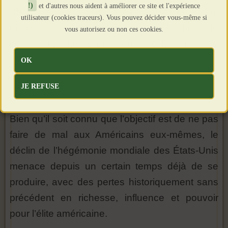
!)
et d'autres nous aident à améliorer ce site et l'expérience
Bien que la plupart de ces systèmes soient
utilisateur (cookies traceurs). Vous pouvez décider vous-même si
encore en développement, le plan de
vous autorisez ou non ces cookies.
construction laisse entendre que le «ministère
de la Guerre» (anciennement le Pentagone) est
OK
résolument déterminé à dominer les futurs
JE REFUSE
conflits, quel qu’en soit le prix.
Bien qu’il soit connu que l’objectif est de ne pas
faire de mal aux Américains eux-mêmes, le
déclin de l’hégémonie mondiale des États-Unis
menace depuis un certain temps déjà de se
produire, avec des pertes historiquement sans
précédent en richesse, influence et pouvoir
pour l’élite américaine.