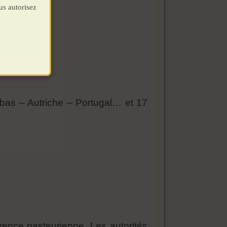
us autorisez
bas – Autriche – Portugal… et 17
rence pasteurienne. Les autorités