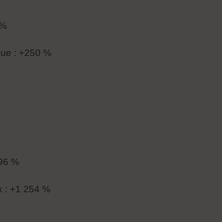
 %
due : +250 %
696 %
 : +1 254 %