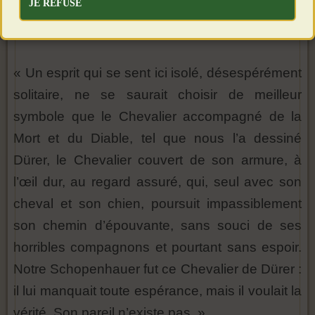
JE REFUSE
« Un esprit qui se sent ici isolé, désespérément
solitaire, ne se saurait choisir de meilleur
symbole que le Chevalier accompagné de la
Mort et du Diable, tel que nous l’a dessiné
Dürer, le Chevalier couvert de son armure, à
l’œil dur, au regard assuré, qui, seul avec son
cheval et son chien, poursuit impassiblement
son chemin d’épouvante, sans souci de ses
horribles compagnons et pourtant sans espoir.
Notre Schopenhauer fut ce Chevalier de Dürer :
il lui manquait toute espérance, mais il voulait la
vérité. Son pareil n’existe pas. »