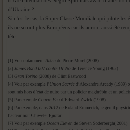
d’Arc entendait des Negro Spirituals avant d’aller bout
d’Ukraine ?
Si c’est le cas, la Super Classe Mondiale qui pilote les 
ils ne seront plus Européens car ils auront aussi été rem
tête.
[1] Voir notamment
Taken
de Pierre Morel (2008)
[2]
James Bond 007 contre Dr No
de Terence Young (1962)
[3]
Gran Torino
(2008) de Clint Eastwood
[4] Voir par exemple l’
Union Sacrée
d’Alexandre Arcady (1989) où
sont mis hors d’état de nuire par un policier maghrébin et un policie
[5] Par exemple
Couvre Feu
d’Edward Zwick (1998)
[6] Par exemple, dans
2012
de Roland Emmerich, le gentil physicie
l’acteur noir Chiwetel Ejiofor
[7] Voir par exemple
Ocean Eleven
de Steven Soderbergh( 2001)