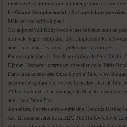
finalement, d’affirmer que
« l’immigration est une cha
Le Grand Remplacement, c’est aussi dans nos têtes
Mais cela ne suffisait pas !
Car aujourd’hui Hollywood et ses suiveurs sont en pass
nouvelle étape : remplacer tout simplement les albo-eur
américains dans les films à prétention historique.
Par exemple dans le film
King Arthur
de Guy Ritchi (20
Djiman Hoansou incarne un chevalier de la Table Rond
Dans la série télévisée
Once Upon a Time
, c’est Sinqua
acteur noir, qui joue le rôle de Lancelot. Dans le film
R
d’Otto Bathurst, le personnage de Petit Jean sera joué p
américain Jamie Fox.
Au théâtre, l’actrice afro-américaine Condola Rashad i
Arc
. Et dans la série de la BBC
The Hollow crown
, la 
d’Anjou est jouée par l’actrice métisse Sophie Okoned