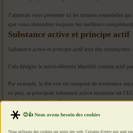
J’aimerais vous présenter ici les notions essentielles qu
que vous obtiendrez toujours les meilleurs compléments
Substance active et principe actif
Substance active
et
principe actif
sont des synonymes :
Cela désigne le micro-élément identifié comme actif par
Par exemple, le thé vert est composé de nombreux micr
ce jour, sa principale substance active reconnue est l
(épigallocathéchine gallate).
Titrage
Le titrage indique que le fabricant contrôle la proporti
Nous utilisons des cookies sur notre site web. Certains d'entre eux sont es