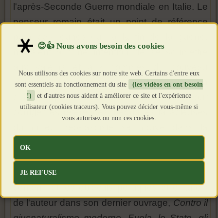
l'après-Seconde Guerre mondiale en Italie. Le
penseur romain était un point de référence
pour ces jeunes qui, à la fin de la guerre,
n'avaient aucune intention de se soumettre
aux valeurs et aux hommes du nouveau
Nous utilisons des cookies sur notre site web. Certains d'entre eux
régime. Un moment central de l'action
sont essentiels au fonctionnement du site
(les vidéos en ont besoin
!)
et d'autres nous aident à améliorer ce site et l'expérience
culturelle promue par les traditionalistes pour
utilisateur (cookies traceurs). Vous pouvez décider vous-même si
corriger les références théoriques fallacieuses
vous autorisez ou non ces cookies.
du milieu néo-fasciste se trouve dans la
publication de l'ouvrage
Gli uomini e le
OK
rovine
(Les Hommes au milieu des
ruines).
Marco Iacona reconstruit la genèse, le
JE REFUSE
contenu et les objectifs politiques et culturels
de l'auteur dans son dernier ouvrage,
Contro il
giusnaturalismo moderno. Evola, lo Stato, gli