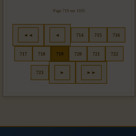
Page 719 sur 1103
◄◄
◄
714
715
716
717
718
719
720
721
722
723
►
►►