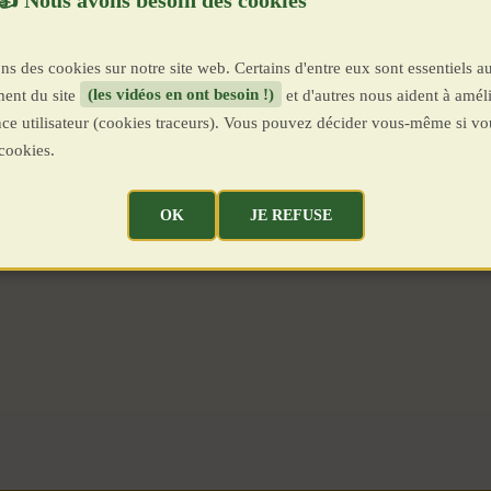
ns des cookies sur notre site web. Certains d'entre eux sont essentiels a
ent du site
(les vidéos en ont besoin !)
et d'autres nous aident à améli
ence utilisateur (cookies traceurs). Vous pouvez décider vous-même si vo
cookies.
OK
JE REFUSE