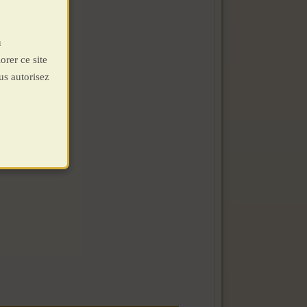
u
orer ce site
us autorisez