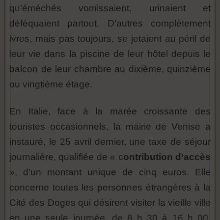
qu’éméchés vomissaient, urinaient et
déféquaient partout. D’autres complètement
ivres, mais pas toujours, se jetaient au péril de
leur vie dans la piscine de leur hôtel depuis le
balcon de leur chambre au dixième, quinzième
ou vingtième étage.
En Italie, face à la marée croissante des
touristes occasionnels, la mairie de Venise a
instauré, le 25 avril dernier, une taxe de séjour
journalière, qualifiée de « c
ontribution d’accès
», d’un montant unique de cinq euros. Elle
concerne toutes les personnes étrangères à la
Cité des Doges qui désirent visiter la vieille ville
en une seule journée, de 8 h 30 à 16 h 00.