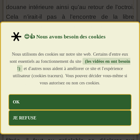
douane intérieure ainsi qu’au retour de l’octroi.
Cela n’irait-il pas à l’encontre de la libre
circulation des personnes prévue dans les
accords de Schengen ? D’habitude si
sourcilleuse sur le respect des droits individuels
Nous utilisons des cookies sur notre site web. Certains d'entre eux
les plus loufoques, la Commission pseudo-
sont essentiels au fonctionnement du site
(les vidéos en ont besoin
européenne garde un silence éloquent sur
!)
et d'autres nous aident à améliorer ce site et l'expérience
cette violation indéniable des traités dits
utilisateur (cookies traceurs). Vous pouvez décider vous-même si
vous autorisez ou non ces cookies.
européens.
La procédure d’inscription pour payer la taxe
OK
risque de donner de très mauvaises idées aux
JE REFUSE
tristes sires que sont les commissaires
européens. Avant de franchir les accès d’entrée