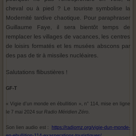
cheval ou à pied ? Le touriste symbolise la
Modernité tardive chaotique. Pour paraphraser
Guillaume Faye, il sera bientôt temps de
remplacer les villages de vacances, les centres
de loisirs formatés et les musées abscons par
des pas de tir à missiles nucléaires.
Salutations flibustières !
GF-T
« Vigie d’un monde en ébullition », n° 114, mise en ligne
le 7 mai 2024 sur
Radio Méridien Zéro
.
Son lien audio est :
https://radiomz.org/vigie-dun-monde-
en-ebullition-114-exasperations-touristiques/