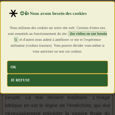
tout le monde. Et comme le mal, pour se
maintenir, ne peut pas s'arrêter, mais doit
toujours aller plus loin, se soumettre à des
domaines toujours plus larges, ce n'est qu'un
Nous utilisons des cookies sur notre site web. Certains d'entre eux
sont essentiels au fonctionnement du site
(les vidéos en ont besoin
début.
!)
et d'autres nous aident à améliorer ce site et l'expérience
utilisateur (cookies traceurs). Vous pouvez décider vous-même si
Il n'est pas nécessaire d'être un théoricien de la
vous autorisez ou non ces cookies.
conspiration pour cela : il est maintenant
explicite que ce qui est « normal », naturel,
OK
juste pour la vie, soit officiellement déclaré
JE REFUSE
criminel et poursuivi en tant que tel, c'est-à-dire:
l'hétérosexualité, la famille, la progéniture, le
peuple. Le mal devient totalitaire. L'image
biblique en est le règne de l'Antéchrist, qui doit
nécessairement précéder la victoire finale du