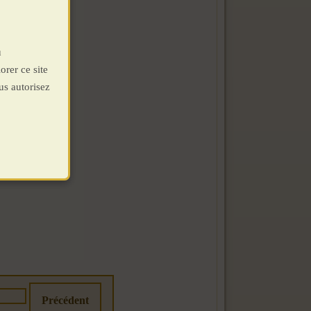
u
orer ce site
us autorisez
Précédent