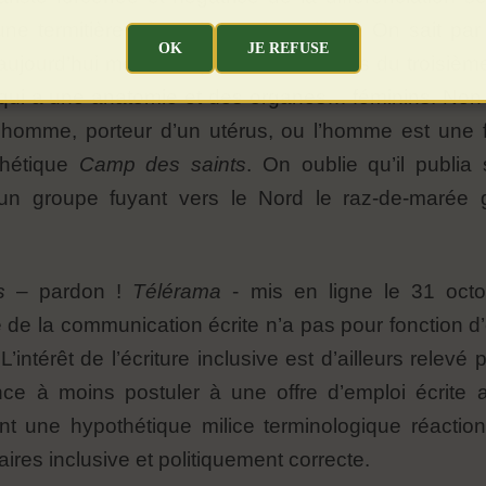
 termitière, sinon à une fourmilière. On sait par a
OK
JE REFUSE
 aujourd’hui menacée par des terroristes du troisième
ui a une anatomie et des organes… féminins. Non ! 
homme, porteur d’un utérus, ou l’homme est une
phétique
Camp des saints
. On oublie qu’il publia 
’un groupe fuyant vers le Nord le raz-de-marée gr
s
– pardon !
Télérama
- mis en ligne le 31 octo
 de la communication écrite n’a pas pour fonction d’ê
intérêt de l’écriture inclusive est d’ailleurs relevé p
 à moins postuler à une offre d’emploi écrite au
nt une hypothétique milice terminologique réactionna
ires inclusive et politiquement correcte.