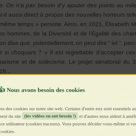
tre. On n’a pas besoin d’y ajouter des points au mil
t-il aussi direct à propos des nouvelles horreurs tell
 même temps » persiste. Ainsi, en 2021, Élisabeth 
les hommes, de la Diversité et de l’Égalité des chanc
on dise que, potentiellement, on peut dire “ iel “, parc
t si choquant ? » Il est regrettable d’accepter ce
rbarisme et de solécisme. Le projet sénatorial du 
18...
e, les élus socialistes s’indignent de ces initiatives
n aloi qui constitueraient à leurs yeux « une attaq
té hommes – femmes ». Ancienne élue de l’Oise qui v
ns des cookies sur notre site web. Certains d'entre eux sont essentiels a
e Laurence Rossignol va encore plus loin. Pour elle, 
ent du site
(les vidéos en ont besoin !)
et d'autres nous aident à améli
ence utilisateur (cookies traceurs). Vous pouvez décider vous-même si vo
ai, mais le masculin, lui, est loin d'être neutre : il es
cookies.
ariste forcenée et négatrice de la différenciation s