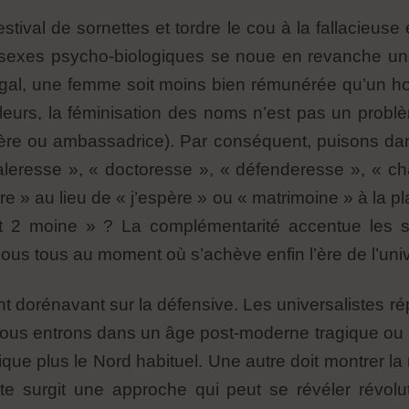
festival de sornettes et tordre le cou à la fallacieus
x sexes psycho-biologiques se noue en revanche un
 égal, une femme soit moins bien rémunérée qu’un h
illeurs, la féminisation des noms n’est pas un problè
ère ou ambassadrice). Par conséquent, puisons dans
leresse », « doctoresse », « défenderesse », « cha
e » au lieu de « j’espère » ou « matrimoine » à la p
t 2 moine » ? La complémentarité accentue les s
nous tous au moment où s’achève enfin l’ère de l’univ
nt dorénavant sur la défensive. Les universalistes r
ous entrons dans un âge post-moderne tragique ou
que plus le Nord habituel. Une autre doit montrer la
iste surgit une approche qui peut se révéler révo