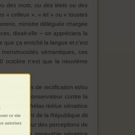
ieu des mots, ou des tirets ou des
es « celleux », « iel » ou « toustes
Moreno, ministre déléguée chargée
es, disait-elle – on appréciera la
e que ça enrichit la langue et c’est
s monstruosités sémantiques, ces
30 octobre n’est que la neuvième
 législatives de rectification et/ou
ue du camp conservateur contre la
ient d’être hélas réélue sénatrice
u
« le président de la République dit
orer ce site
us autorisez
t viril, fondé sur des perceptions de
exuelle, cette impayable sénatrice