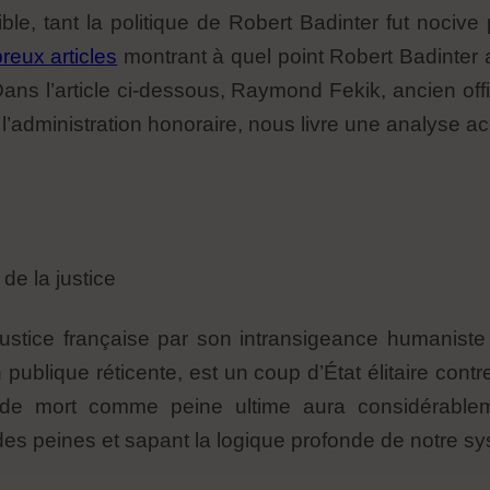
le, tant la politique de Robert Badinter fut nocive p
eux articles
montrant à quel point Robert Badinter a
ns l’article ci-dessous, Raymond Fekik, ancien offi
 l’administration honoraire, nous livre une analyse 
de la justice
justice française par son intransigeance humaniste
 publique réticente, est un coup d’État élitaire cont
de mort comme peine ultime aura considérablement a
 des peines et sapant la logique profonde de notre s