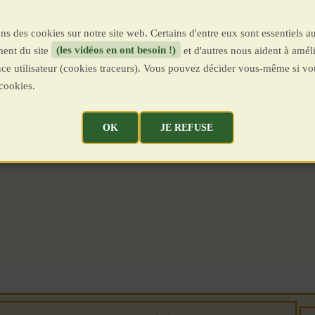
ns des cookies sur notre site web. Certains d'entre eux sont essentiels a
ent du site
(les vidéos en ont besoin !)
et d'autres nous aident à améli
ence utilisateur (cookies traceurs). Vous pouvez décider vous-même si vo
cookies.
OK
JE REFUSE