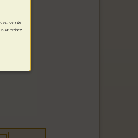
u
orer ce site
us autorisez