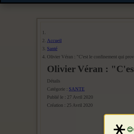
Accueil
Santé
Olivier Véran : "C'est le confinement qui prov
Olivier Véran : "C'es
Détails
Catégorie :
SANTE
Publié le : 27 Avril 2020
Création : 25 Avril 2020