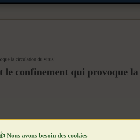
oque la circulation du virus"
t le confinement qui provoque la