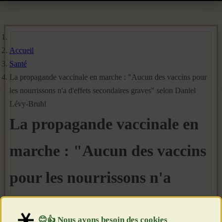
Accueil
Santé
La propagande vaccinale en marche : "Aucun des vaccins pour
les nourrissons n'a d'effets secondaires graves" selon Daniel
Lévy-Bruhl
La propagande vaccinale en
marche : "Aucun des vaccins
pour les nourrissons n'a
d'effets secondaires graves"