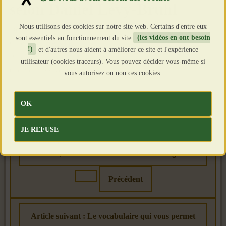
selon Daniel Lévy-Bruhl
Nous utilisons des cookies sur notre site web. Certains d'entre eux
Détails
sont essentiels au fonctionnement du site
(les vidéos en ont besoin
Catégorie :
SANTE
!)
et d'autres nous aident à améliorer ce site et l'expérience
Publié le : 22 Août 2018
utilisateur (cookies traceurs). Vous pouvez décider vous-même si
Création : 22 Août 2018
vous autorisez ou non ces cookies.
OK
JE REFUSE
Article précédent : 3G, 4G, 5G, wifi, ligne haute
tension, antenne relais ... : ondes cancérigènes
Précédent
Article suivant : Le vocabulaire qui vous permet