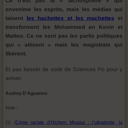
Ce n’est pas la « fachosphère » qui
envenime les esprits, mais les médias qui
taisent
les hachettes et les machettes
et
transforment les Mohammed en Kevin et
Matteo. Ce ne sont pas les partis politiques
qui « attisent » mais les magistrats qui
libèrent.
Et pas besoin de sortir de Sciences Po pour y
arriver.
Audrey D’Aguanno
Note :
(1) (
Crime raciste d’Hichem Miraoui : l’ultradroite, la