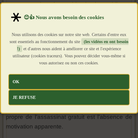
ayant pour but de troubler l’ordre public par
l’intimidation ou la terreur ».
Rappelons que le meurtrier, dont le nom et
Nous utilisons des cookies sur notre site web. Certains d'entre eux
prénom ont immédiatement été publié et qui,
sont essentiels au fonctionnement du site
(les vidéos en ont besoin
!)
et d'autres nous aident à améliorer ce site et l'expérience
cette fois, ne jouit pas de la qualification de
utilisateur (cookies traceurs). Vous pouvez décider vous-même si
« présumé », n’a pas assassiné un Maghrébin
vous autorisez ou non ces cookies.
qui passait par là, mais son voisin, avec lequel
il avait des différends de longue date. Un
OK
assassinat qui n’est pas non plus un «
meurtre
totalement gratuit
» comme il a été dit (toujours
JE REFUSE
avant les résultats de l’enquête), puisque le
propre de l’assassinat gratuit est l’absence de
motivation apparente.