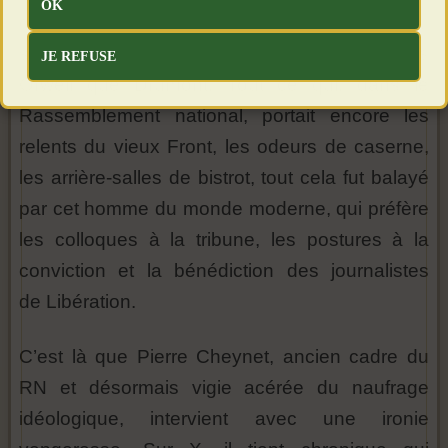
OK
de chemises noires, mais une bureaucratie du
soupçon, un fichage mental qui rappelle plus
JE REFUSE
Orwell que Drumont. Tout ce qui, dans le
Rassemblement national, portait encore les
relents du vieux Front, les odeurs de caserne,
les arrière-salles de bistrot, tout cela fut balayé
par cet homme du monde moderne, qui préfère
les colloques à la tribune, les postures à la
conviction et la bénédiction des journalistes
de Libération.
C’est là que Pierre Cheynet, ancien cadre du
RN et désormais vigie acérée du naufrage
idéologique, intervient avec une ironie