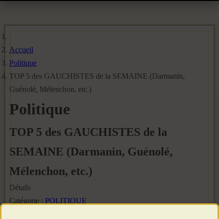
Accueil
Politique
TOP 5 des GAUCHISTES de la SEMAINE (Darmanin,
Guénolé, Mélenchon, etc.)
Politique
TOP 5 des GAUCHISTES de la
SEMAINE (Darmanin, Guénolé,
Mélenchon, etc.)
Détails
Catégorie :
POLITIQUE
Publié le : 14 Mai 2025