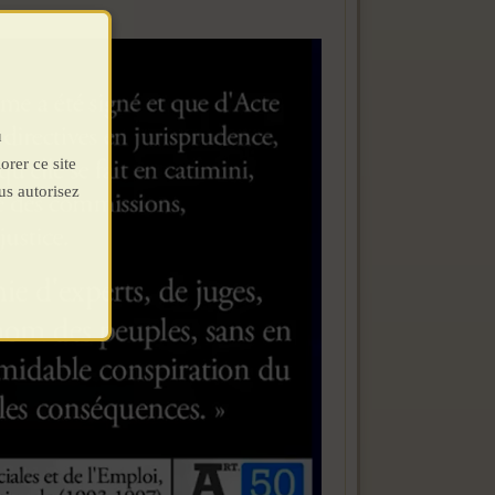
u
orer ce site
us autorisez