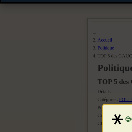
Accueil
Politique
TOP 5 des GAUCH
Politiqu
TOP 5 des
Détails
Catégorie :
POLI
Publié le : 24 Fév
Création : 24 Févr
Clics : 1941