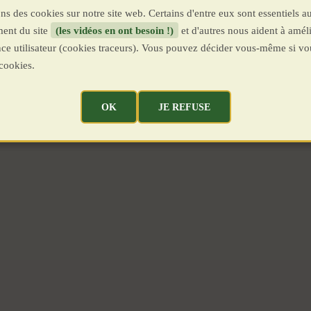
ns des cookies sur notre site web. Certains d'entre eux sont essentiels a
ent du site
(les vidéos en ont besoin !)
et d'autres nous aident à améli
ence utilisateur (cookies traceurs). Vous pouvez décider vous-même si vo
cookies.
OK
JE REFUSE