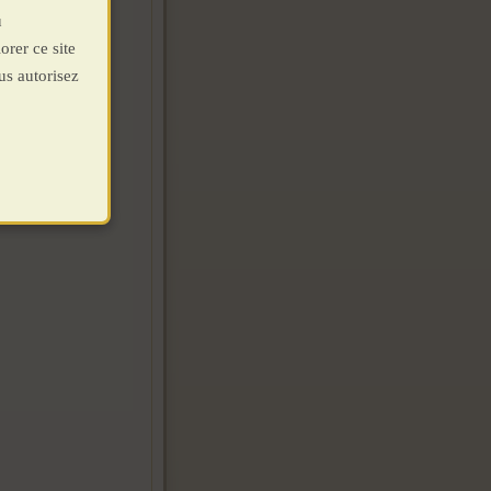
u
orer ce site
us autorisez