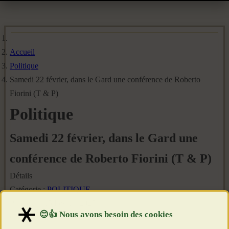
Accueil
Politique
Samedi 22 février, dans le Gard une conférence de Roberto
Fiorini (T & P)
Politique
Samedi 22 février, dans le Gard une
conférence de Roberto Fiorini (T & P)
Détails
Catégorie :
POLITIQUE
Publié le : 15 Février 2025
Création : 15 Février 2025