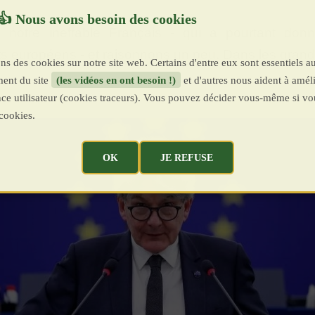
e notre ineffable Français - qui a pourtant do
 européens - et raisonnons un peu. Dans les grand
ns des cookies sur notre site web. Certains d'entre eux sont essentiels a
ent du site
(les vidéos en ont besoin !)
et d'autres nous aident à améli
ence utilisateur (cookies traceurs). Vous pouvez décider vous-même si vo
cookies.
OK
JE REFUSE