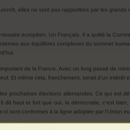
surcroît, elles ne sont pas rapportées par les grands
missaire européen. Un Français. Il a quitté la Comm
internes aux équilibres complexes du sommet burea
d'hui.
important de la France. Avec un long passé de ministr
 veut. Et même cela, franchement, serait d'un intérêt 
 les prochaines élections allemandes. Ce qui est déj
l dit haut et fort que oui, la démocratie, c'est bien, 
es-ci sont conformes à la ligne adoptée par l'Union 
les doivent être refaites.