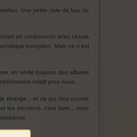
 médias. Une petite note de bas de
ission en controverse avec Ursula
ucratique européen. Mais ce n'est
e, en vérité toujours des affaires
extrêmement relatif pour nous.
à étrange... et ce qui l'est encore
et les élections, c'est bien... mais
européenne.