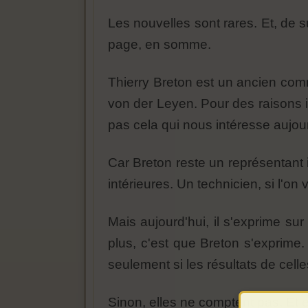
Les nouvelles sont rares. Et, de 
page, en somme.
Thierry Breton est un ancien com
von der Leyen. Pour des raisons 
pas cela qui nous intéresse aujour
Car Breton reste un représentant 
intérieures. Un technicien, si l'on
Mais aujourd'hui, il s'exprime sur
plus, c'est que Breton s'exprime. I
seulement si les résultats de cell
Sinon, elles ne comptent pas. Et el