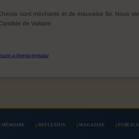
 Chinois sont méchants et de mauvaise foi. Nous vi
 Candide de Voltaire.
azie-a-liberta-limitata/
MÉMOIRE
RÉFLEXION
MAGAZINE
PUBLICA