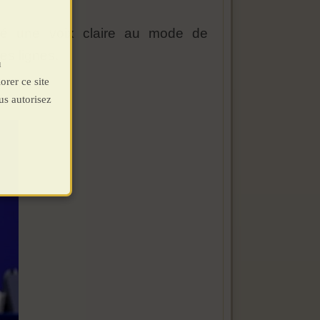
nné une voix claire au mode de
es lignes.
u
orer ce site
us autorisez