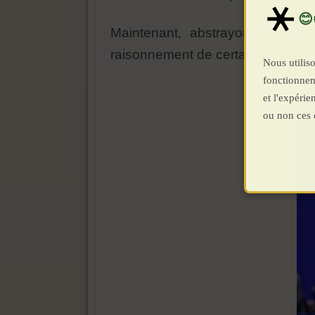
Maintenant, abstrayons-nous d
raisonnement de certains sommets
Nous utiliso
fonctionnem
et l'expéri
ou non ces 