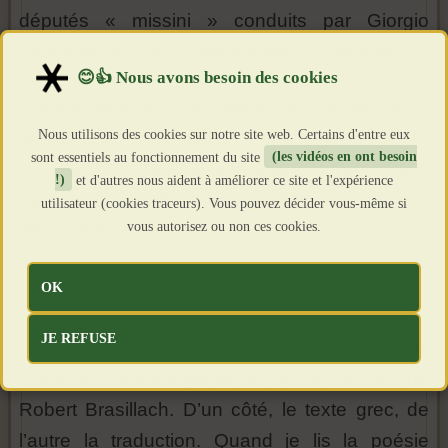
députés « missini » conduits par Giorgio
Almirante, le chef du Mouvement social italien.
Comme tout homme civilisé de son temps, il
Nous utilisons des cookies sur notre site web. Certains d'entre eux
avait fait ses humanités, connaissait sur le bout
sont essentiels au fonctionnement du site
(les vidéos en ont besoin
du doigt ses déclinaisons latines et grecques,
!)
et d'autres nous aident à améliorer ce site et l'expérience
mais ne s’était pas contenté de remiser
utilisateur (cookies traceurs). Vous pouvez décider vous-même si
vous autorisez ou non ces cookies.
Thucydide, Aristote ou Héraclite dans un coin
de son cerveau.
OK
« Moi, je suis philhellène. La Grèce est ma
JE REFUSE
nourrice. Il existe un ouvrage
important,
l’Anthologie de la Poésie grecque
, de
Robert Brasillach. D’un côté, le texte grec, de
l’autre la traduction. Quand je lis la poésie