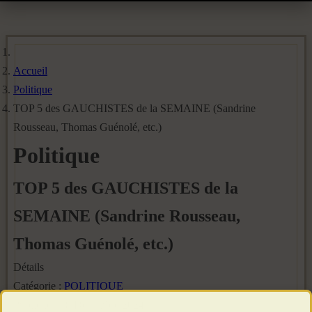
Accueil
Politique
TOP 5 des GAUCHISTES de la SEMAINE (Sandrine
Rousseau, Thomas Guénolé, etc.)
Politique
TOP 5 des GAUCHISTES de la
SEMAINE (Sandrine Rousseau,
Thomas Guénolé, etc.)
Détails
Catégorie :
POLITIQUE
Publié le : 18 Décembre 2024