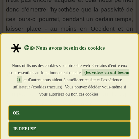
donc d'émettre l'hypothèse que la passivité de
ces jours-ci pourrait, pendant un certain temps,
laisser place - au moins en Occident et en
Europe - à une nouvelle phase de dynamisme
social et d'insurrection.
Il s'agit de comprendre quelles pourraient être
Nous utilisons des cookies sur notre site web. Certains d'entre eux
sont essentiels au fonctionnement du site
(les vidéos en ont besoin
les caractéristiques de cette nouvelle forme de
!)
et d'autres nous aident à améliorer ce site et l'expérience
mobilisation populaire. Je crois, en effet, que
utilisateur (cookies traceurs). Vous pouvez décider vous-même si
l'on peut émettre les hypothèses suivantes, que
vous autorisez ou non ces cookies.
j'énumère ci-dessous par ordre croissant de
probabilité.
OK
JE REFUSE
1) Extrêmement improbable, aujourd'hui, est