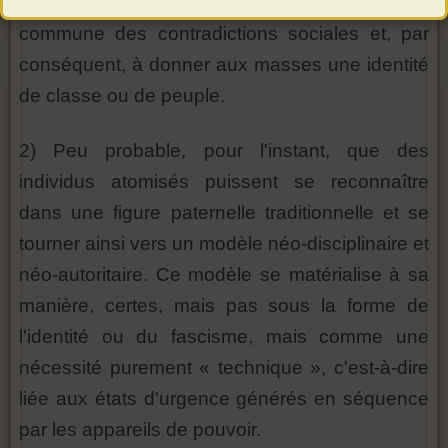
une dynamique visant à la reconnaissance
commune des contradictions sociales et, par
conséquent, à donner aux masses une identité
de classe ou de peuple.
2) Peu probable, pour l'instant, que des
individus atomisés puissent se reconnaître
dans une figure paternelle traditionnelle et se
tourner ainsi vers un modèle néo-disciplinaire et
néo-autoritaire. Ce modèle se matérialise à sa
manière, certes, mais pas sous la forme de
l'identité ou du fascisme, mais comme une
nécessité purement « technique », c'est-à-dire
liée aux états d'urgence générés en séquence
par les appareils de pouvoir.