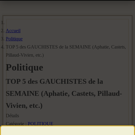
Accueil
Politique
TOP 5 des GAUCHISTES de la SEMAINE (Aphatie, Castets,
Pillaud-Vivien, etc.)
Politique
TOP 5 des GAUCHISTES de la
SEMAINE (Aphatie, Castets, Pillaud-
Vivien, etc.)
Détails
Catégorie :
POLITIQUE
Publié le : 30 Septembre 2024